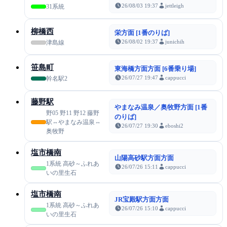
26/08/03 19:37
jettleigh
31系統
柳橋西
栄方面 [1番のりば]
26/08/02 19:37
junichih
津島線
笹島町
東海橋方面方面 [6番乗り場]
26/07/27 19:47
cappucci
幹名駅2
藤野駅
やまなみ温泉／奥牧野方面 [1番
野05 野11 野12 藤野
のりば]
駅⇔やまなみ温泉⇔
26/07/27 19:30
eboshi2
奥牧野
塩市橋南
山陽高砂駅方面方面
1系統 高砂～ふれあ
26/07/26 15:11
cappucci
いの里生石
塩市橋南
JR宝殿駅方面方面
1系統 高砂～ふれあ
26/07/26 15:10
cappucci
いの里生石