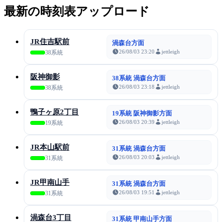
最新の時刻表アップロード
JR住吉駅前
渦森台方面
26/08/03 23:20
jettleigh
38系統
阪神御影
38系統 渦森台方面
26/08/03 23:18
jettleigh
38系統
鴨子ヶ原2丁目
19系統 阪神御影方面
26/08/03 20:39
jettleigh
19系統
JR本山駅前
31系統 渦森台方面
26/08/03 20:03
jettleigh
31系統
JR甲南山手
31系統 渦森台方面
26/08/03 19:51
jettleigh
31系統
渦森台3丁目
31系統 甲南山手方面