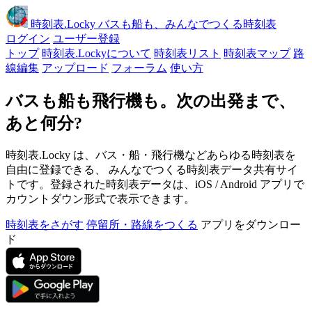
時刻表
.Locky
バスも船も、みんなでつくる時刻表
ログイン
ユーザー登録
トップ
時刻表.Lockyについて
時刻表リスト
時刻表マップ
路
線編集
アップロード
フォーラム
使い方
バスも船も飛行機も。次の出発まで、
あと何分?
時刻表.Locky は、バス・船・飛行機などあらゆる時刻表を
自由に登録できる、 みんなでつくる時刻表データ共有サイ
トです。登録された時刻表データは、iOS / Android アプリで
カウントダウン形式で表示できます。
時刻表をさがす
停留所・路線をつくる
アプリをダウンロー
ド