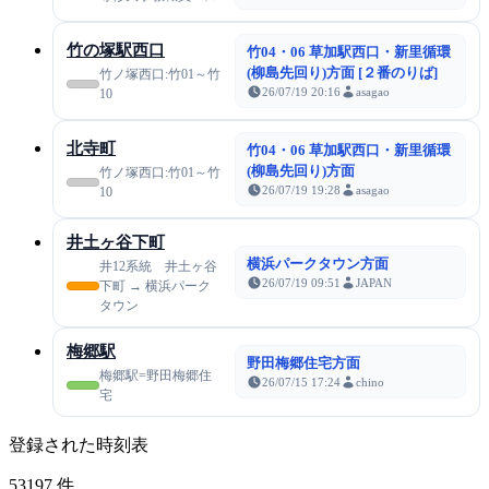
竹の塚駅西口
竹04・06 草加駅西口・新里循環
(柳島先回り)方面 [２番のりば]
竹ノ塚西口:竹01～竹
26/07/19 20:16
asagao
10
北寺町
竹04・06 草加駅西口・新里循環
(柳島先回り)方面
竹ノ塚西口:竹01～竹
26/07/19 19:28
asagao
10
井土ヶ谷下町
横浜パークタウン方面
井12系統 井土ヶ谷
26/07/19 09:51
JAPAN
下町 → 横浜パーク
タウン
梅郷駅
野田梅郷住宅方面
梅郷駅=野田梅郷住
26/07/15 17:24
chino
宅
登録された時刻表
53197
件