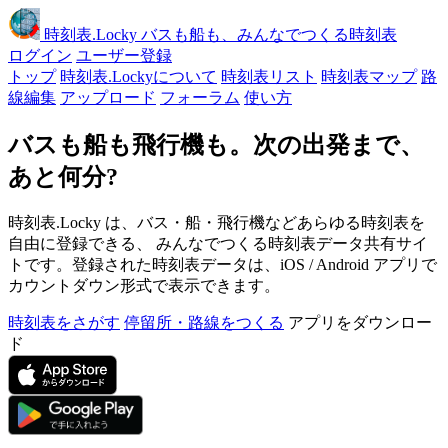
時刻表
.Locky
バスも船も、みんなでつくる時刻表
ログイン
ユーザー登録
トップ
時刻表.Lockyについて
時刻表リスト
時刻表マップ
路
線編集
アップロード
フォーラム
使い方
バスも船も飛行機も。次の出発まで、
あと何分?
時刻表.Locky は、バス・船・飛行機などあらゆる時刻表を
自由に登録できる、 みんなでつくる時刻表データ共有サイ
トです。登録された時刻表データは、iOS / Android アプリで
カウントダウン形式で表示できます。
時刻表をさがす
停留所・路線をつくる
アプリをダウンロー
ド