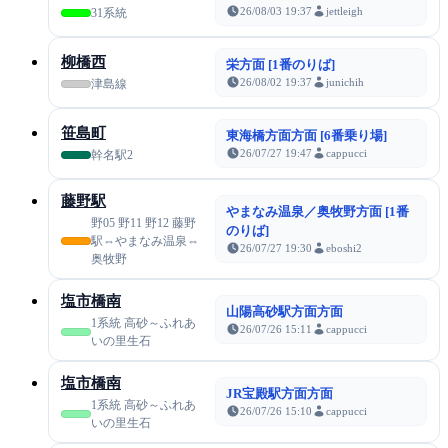
26/08/03 19:37
jettleigh
31系統
柳橋西
栄方面 [1番のりば]
26/08/02 19:37
junichih
津島線
笹島町
東海橋方面方面 [6番乗り場]
26/07/27 19:47
cappucci
幹名駅2
藤野駅
やまなみ温泉／奥牧野方面 [1番
野05 野11 野12 藤野
のりば]
駅⇔やまなみ温泉⇔
26/07/27 19:30
eboshi2
奥牧野
塩市橋南
山陽高砂駅方面方面
1系統 高砂～ふれあ
26/07/26 15:11
cappucci
いの里生石
塩市橋南
JR宝殿駅方面方面
1系統 高砂～ふれあ
26/07/26 15:10
cappucci
いの里生石