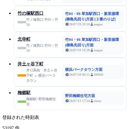
竹の塚駅西口
竹04・06 草加駅西口・新里循環
(柳島先回り)方面 [２番のりば]
竹ノ塚西口:竹01～竹
26/07/19 20:16
asagao
10
北寺町
竹04・06 草加駅西口・新里循環
(柳島先回り)方面
竹ノ塚西口:竹01～竹
26/07/19 19:28
asagao
10
井土ヶ谷下町
横浜パークタウン方面
井12系統 井土ヶ谷
26/07/19 09:51
JAPAN
下町 → 横浜パーク
タウン
梅郷駅
野田梅郷住宅方面
梅郷駅=野田梅郷住
26/07/15 17:24
chino
宅
登録された時刻表
53197
件