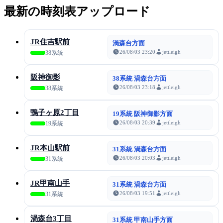
最新の時刻表アップロード
JR住吉駅前
渦森台方面
26/08/03 23:20
jettleigh
38系統
阪神御影
38系統 渦森台方面
26/08/03 23:18
jettleigh
38系統
鴨子ヶ原2丁目
19系統 阪神御影方面
26/08/03 20:39
jettleigh
19系統
JR本山駅前
31系統 渦森台方面
26/08/03 20:03
jettleigh
31系統
JR甲南山手
31系統 渦森台方面
26/08/03 19:51
jettleigh
31系統
渦森台3丁目
31系統 甲南山手方面