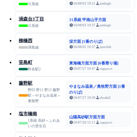
26/08/03 19:51
jettleigh
31系統
渦森台3丁目
31系統 甲南山手方面
26/08/03 19:37
jettleigh
31系統
柳橋西
栄方面 [1番のりば]
26/08/02 19:37
junichih
津島線
笹島町
東海橋方面方面 [6番乗り場]
26/07/27 19:47
cappucci
幹名駅2
藤野駅
やまなみ温泉／奥牧野方面 [1番
野05 野11 野12 藤野
のりば]
駅⇔やまなみ温泉⇔
26/07/27 19:30
eboshi2
奥牧野
塩市橋南
山陽高砂駅方面方面
1系統 高砂～ふれあ
26/07/26 15:11
cappucci
いの里生石