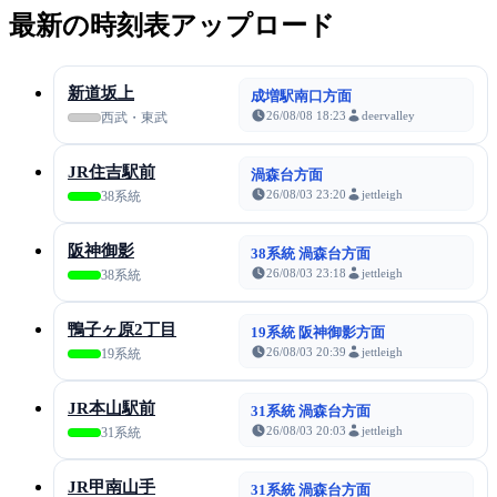
最新の時刻表アップロード
新道坂上
成増駅南口方面
26/08/08 18:23
deervalley
西武・東武
JR住吉駅前
渦森台方面
26/08/03 23:20
jettleigh
38系統
阪神御影
38系統 渦森台方面
26/08/03 23:18
jettleigh
38系統
鴨子ヶ原2丁目
19系統 阪神御影方面
26/08/03 20:39
jettleigh
19系統
JR本山駅前
31系統 渦森台方面
26/08/03 20:03
jettleigh
31系統
JR甲南山手
31系統 渦森台方面