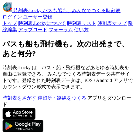
時刻表
.Locky
バスも船も、みんなでつくる時刻表
ログイン
ユーザー登録
トップ
時刻表.Lockyについて
時刻表リスト
時刻表マップ
路
線編集
アップロード
フォーラム
使い方
バスも船も飛行機も。次の出発まで、
あと何分?
時刻表.Locky は、バス・船・飛行機などあらゆる時刻表を
自由に登録できる、 みんなでつくる時刻表データ共有サイ
トです。登録された時刻表データは、iOS / Android アプリで
カウントダウン形式で表示できます。
時刻表をさがす
停留所・路線をつくる
アプリをダウンロー
ド