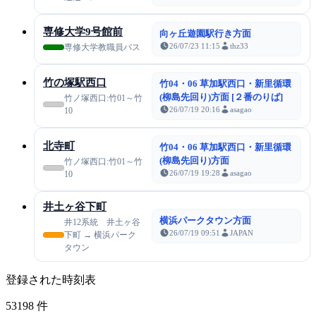
専修大学9号館前
向ヶ丘遊園駅行き方面
26/07/23 11:15
thz33
専修大学教職員バス
竹の塚駅西口
竹04・06 草加駅西口・新里循環
(柳島先回り)方面 [２番のりば]
竹ノ塚西口:竹01～竹
26/07/19 20:16
asagao
10
北寺町
竹04・06 草加駅西口・新里循環
(柳島先回り)方面
竹ノ塚西口:竹01～竹
26/07/19 19:28
asagao
10
井土ヶ谷下町
横浜パークタウン方面
井12系統 井土ヶ谷
26/07/19 09:51
JAPAN
下町 → 横浜パーク
タウン
登録された時刻表
53198
件