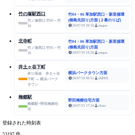
竹の塚駅西口
竹04・06 草加駅西口・新里循環
(柳島先回り)方面 [２番のりば]
竹ノ塚西口:竹01～竹
26/07/19 20:16
asagao
10
北寺町
竹04・06 草加駅西口・新里循環
(柳島先回り)方面
竹ノ塚西口:竹01～竹
26/07/19 19:28
asagao
10
井土ヶ谷下町
横浜パークタウン方面
井12系統 井土ヶ谷
26/07/19 09:51
JAPAN
下町 → 横浜パーク
タウン
梅郷駅
野田梅郷住宅方面
梅郷駅=野田梅郷住
26/07/15 17:24
chino
宅
登録された時刻表
53197
件