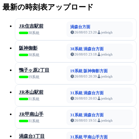
最新の時刻表アップロード
JR住吉駅前
渦森台方面
26/08/03 23:20
jettleigh
38系統
阪神御影
38系統 渦森台方面
26/08/03 23:18
jettleigh
38系統
鴨子ヶ原2丁目
19系統 阪神御影方面
26/08/03 20:39
jettleigh
19系統
JR本山駅前
31系統 渦森台方面
26/08/03 20:03
jettleigh
31系統
JR甲南山手
31系統 渦森台方面
26/08/03 19:51
jettleigh
31系統
渦森台3丁目
31系統 甲南山手方面