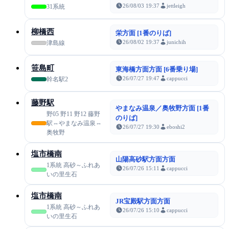
26/08/03 19:37
jettleigh
31系統
柳橋西
栄方面 [1番のりば]
26/08/02 19:37
junichih
津島線
笹島町
東海橋方面方面 [6番乗り場]
26/07/27 19:47
cappucci
幹名駅2
藤野駅
やまなみ温泉／奥牧野方面 [1番
野05 野11 野12 藤野
のりば]
駅⇔やまなみ温泉⇔
26/07/27 19:30
eboshi2
奥牧野
塩市橋南
山陽高砂駅方面方面
1系統 高砂～ふれあ
26/07/26 15:11
cappucci
いの里生石
塩市橋南
JR宝殿駅方面方面
1系統 高砂～ふれあ
26/07/26 15:10
cappucci
いの里生石