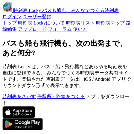
時刻表
.Locky
バスも船も、みんなでつくる時刻表
ログイン
ユーザー登録
トップ
時刻表.Lockyについて
時刻表リスト
時刻表マップ
路
線編集
アップロード
フォーラム
使い方
バスも船も飛行機も。次の出発まで、
あと何分?
時刻表.Locky は、バス・船・飛行機などあらゆる時刻表を
自由に登録できる、 みんなでつくる時刻表データ共有サイ
トです。登録された時刻表データは、iOS / Android アプリで
カウントダウン形式で表示できます。
時刻表をさがす
停留所・路線をつくる
アプリをダウンロー
ド