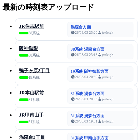
最新の時刻表アップロード
JR住吉駅前
渦森台方面
26/08/03 23:20
jettleigh
38系統
阪神御影
38系統 渦森台方面
26/08/03 23:18
jettleigh
38系統
鴨子ヶ原2丁目
19系統 阪神御影方面
26/08/03 20:39
jettleigh
19系統
JR本山駅前
31系統 渦森台方面
26/08/03 20:03
jettleigh
31系統
JR甲南山手
31系統 渦森台方面
26/08/03 19:51
jettleigh
31系統
渦森台3丁目
31系統 甲南山手方面