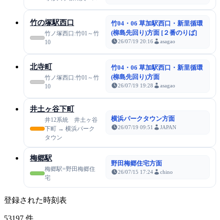
竹の塚駅西口
竹04・06 草加駅西口・新里循環
(柳島先回り)方面 [２番のりば]
竹ノ塚西口:竹01～竹
26/07/19 20:16
asagao
10
北寺町
竹04・06 草加駅西口・新里循環
(柳島先回り)方面
竹ノ塚西口:竹01～竹
26/07/19 19:28
asagao
10
井土ヶ谷下町
横浜パークタウン方面
井12系統 井土ヶ谷
26/07/19 09:51
JAPAN
下町 → 横浜パーク
タウン
梅郷駅
野田梅郷住宅方面
梅郷駅=野田梅郷住
26/07/15 17:24
chino
宅
登録された時刻表
53197
件