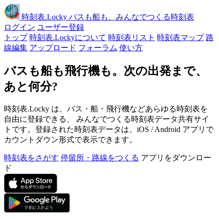
時刻表
.Locky
バスも船も、みんなでつくる時刻表
ログイン
ユーザー登録
トップ
時刻表.Lockyについて
時刻表リスト
時刻表マップ
路
線編集
アップロード
フォーラム
使い方
バスも船も飛行機も。次の出発まで、
あと何分?
時刻表.Locky は、バス・船・飛行機などあらゆる時刻表を
自由に登録できる、 みんなでつくる時刻表データ共有サイ
トです。登録された時刻表データは、iOS / Android アプリで
カウントダウン形式で表示できます。
時刻表をさがす
停留所・路線をつくる
アプリをダウンロー
ド