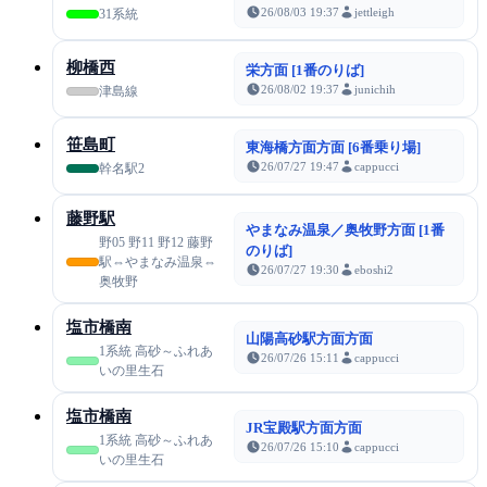
26/08/03 19:37
jettleigh
31系統
柳橋西
栄方面 [1番のりば]
26/08/02 19:37
junichih
津島線
笹島町
東海橋方面方面 [6番乗り場]
26/07/27 19:47
cappucci
幹名駅2
藤野駅
やまなみ温泉／奥牧野方面 [1番
野05 野11 野12 藤野
のりば]
駅⇔やまなみ温泉⇔
26/07/27 19:30
eboshi2
奥牧野
塩市橋南
山陽高砂駅方面方面
1系統 高砂～ふれあ
26/07/26 15:11
cappucci
いの里生石
塩市橋南
JR宝殿駅方面方面
1系統 高砂～ふれあ
26/07/26 15:10
cappucci
いの里生石