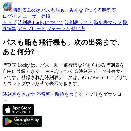
時刻表
.Locky
バスも船も、みんなでつくる時刻表
ログイン
ユーザー登録
トップ
時刻表.Lockyについて
時刻表リスト
時刻表マップ
路
線編集
アップロード
フォーラム
使い方
バスも船も飛行機も。次の出発まで、
あと何分?
時刻表.Locky は、バス・船・飛行機などあらゆる時刻表を
自由に登録できる、 みんなでつくる時刻表データ共有サイ
トです。登録された時刻表データは、iOS / Android アプリで
カウントダウン形式で表示できます。
時刻表をさがす
停留所・路線をつくる
アプリをダウンロー
ド