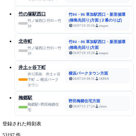
竹の塚駅西口
竹04・06 草加駅西口・新里循環
(柳島先回り)方面 [２番のりば]
竹ノ塚西口:竹01～竹
26/07/19 20:16
asagao
10
北寺町
竹04・06 草加駅西口・新里循環
(柳島先回り)方面
竹ノ塚西口:竹01～竹
26/07/19 19:28
asagao
10
井土ヶ谷下町
横浜パークタウン方面
井12系統 井土ヶ谷
26/07/19 09:51
JAPAN
下町 → 横浜パーク
タウン
梅郷駅
野田梅郷住宅方面
梅郷駅=野田梅郷住
26/07/15 17:24
chino
宅
登録された時刻表
53197
件