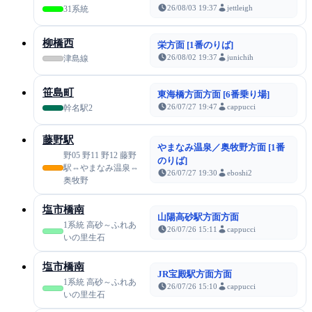
26/08/03 19:37
jettleigh
31系統
柳橋西
栄方面 [1番のりば]
26/08/02 19:37
junichih
津島線
笹島町
東海橋方面方面 [6番乗り場]
26/07/27 19:47
cappucci
幹名駅2
藤野駅
やまなみ温泉／奥牧野方面 [1番
野05 野11 野12 藤野
のりば]
駅⇔やまなみ温泉⇔
26/07/27 19:30
eboshi2
奥牧野
塩市橋南
山陽高砂駅方面方面
1系統 高砂～ふれあ
26/07/26 15:11
cappucci
いの里生石
塩市橋南
JR宝殿駅方面方面
1系統 高砂～ふれあ
26/07/26 15:10
cappucci
いの里生石