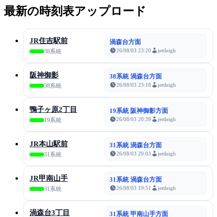
最新の時刻表アップロード
JR住吉駅前
渦森台方面
26/08/03 23:20
jettleigh
38系統
阪神御影
38系統 渦森台方面
26/08/03 23:18
jettleigh
38系統
鴨子ヶ原2丁目
19系統 阪神御影方面
26/08/03 20:39
jettleigh
19系統
JR本山駅前
31系統 渦森台方面
26/08/03 20:03
jettleigh
31系統
JR甲南山手
31系統 渦森台方面
26/08/03 19:51
jettleigh
31系統
渦森台3丁目
31系統 甲南山手方面