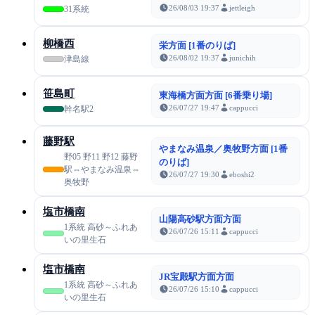
26/08/03 19:37
jettleigh
31系統
柳橋西
栄方面 [1番のりば]
26/08/02 19:37
junichih
津島線
笹島町
東海橋方面方面 [6番乗り場]
26/07/27 19:47
cappucci
幹名駅2
藤野駅
やまなみ温泉／奥牧野方面 [1番
野05 野11 野12 藤野
のりば]
駅⇔やまなみ温泉⇔
26/07/27 19:30
eboshi2
奥牧野
塩市橋南
山陽高砂駅方面方面
1系統 高砂～ふれあ
26/07/26 15:11
cappucci
いの里生石
塩市橋南
JR宝殿駅方面方面
1系統 高砂～ふれあ
26/07/26 15:10
cappucci
いの里生石