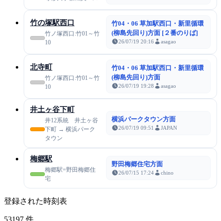
竹の塚駅西口
竹04・06 草加駅西口・新里循環
(柳島先回り)方面 [２番のりば]
竹ノ塚西口:竹01～竹
26/07/19 20:16
asagao
10
北寺町
竹04・06 草加駅西口・新里循環
(柳島先回り)方面
竹ノ塚西口:竹01～竹
26/07/19 19:28
asagao
10
井土ヶ谷下町
横浜パークタウン方面
井12系統 井土ヶ谷
26/07/19 09:51
JAPAN
下町 → 横浜パーク
タウン
梅郷駅
野田梅郷住宅方面
梅郷駅=野田梅郷住
26/07/15 17:24
chino
宅
登録された時刻表
53197
件