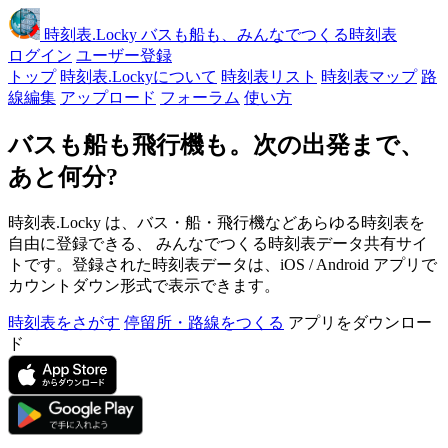
時刻表
.Locky
バスも船も、みんなでつくる時刻表
ログイン
ユーザー登録
トップ
時刻表.Lockyについて
時刻表リスト
時刻表マップ
路
線編集
アップロード
フォーラム
使い方
バスも船も飛行機も。次の出発まで、
あと何分?
時刻表.Locky は、バス・船・飛行機などあらゆる時刻表を
自由に登録できる、 みんなでつくる時刻表データ共有サイ
トです。登録された時刻表データは、iOS / Android アプリで
カウントダウン形式で表示できます。
時刻表をさがす
停留所・路線をつくる
アプリをダウンロー
ド