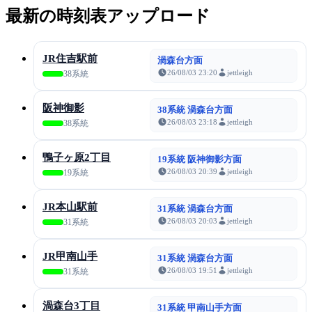
最新の時刻表アップロード
JR住吉駅前
渦森台方面
26/08/03 23:20
jettleigh
38系統
阪神御影
38系統 渦森台方面
26/08/03 23:18
jettleigh
38系統
鴨子ヶ原2丁目
19系統 阪神御影方面
26/08/03 20:39
jettleigh
19系統
JR本山駅前
31系統 渦森台方面
26/08/03 20:03
jettleigh
31系統
JR甲南山手
31系統 渦森台方面
26/08/03 19:51
jettleigh
31系統
渦森台3丁目
31系統 甲南山手方面