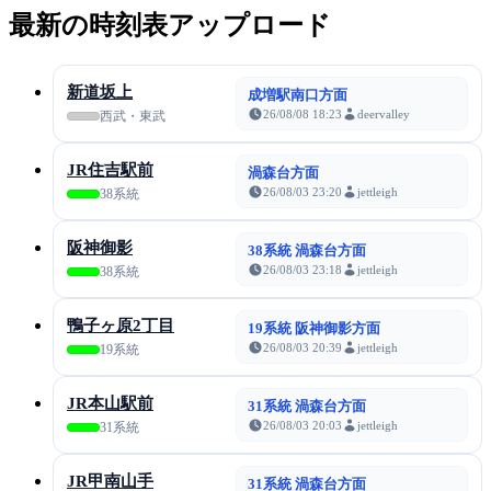
最新の時刻表アップロード
新道坂上
成増駅南口方面
26/08/08 18:23
deervalley
西武・東武
JR住吉駅前
渦森台方面
26/08/03 23:20
jettleigh
38系統
阪神御影
38系統 渦森台方面
26/08/03 23:18
jettleigh
38系統
鴨子ヶ原2丁目
19系統 阪神御影方面
26/08/03 20:39
jettleigh
19系統
JR本山駅前
31系統 渦森台方面
26/08/03 20:03
jettleigh
31系統
JR甲南山手
31系統 渦森台方面