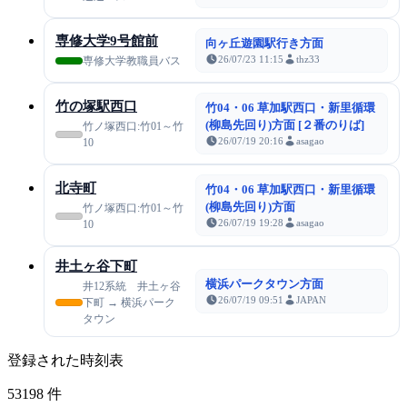
専修大学9号館前
向ヶ丘遊園駅行き方面
26/07/23 11:15
thz33
専修大学教職員バス
竹の塚駅西口
竹04・06 草加駅西口・新里循環
(柳島先回り)方面 [２番のりば]
竹ノ塚西口:竹01～竹
26/07/19 20:16
asagao
10
北寺町
竹04・06 草加駅西口・新里循環
(柳島先回り)方面
竹ノ塚西口:竹01～竹
26/07/19 19:28
asagao
10
井土ヶ谷下町
横浜パークタウン方面
井12系統 井土ヶ谷
26/07/19 09:51
JAPAN
下町 → 横浜パーク
タウン
登録された時刻表
53198
件