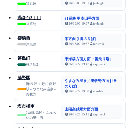
26/08/03 19:51
jettleigh
31系統
渦森台3丁目
31系統 甲南山手方面
26/08/03 19:37
jettleigh
31系統
柳橋西
栄方面 [1番のりば]
26/08/02 19:37
junichih
津島線
笹島町
東海橋方面方面 [6番乗り場]
26/07/27 19:47
cappucci
幹名駅2
藤野駅
やまなみ温泉／奥牧野方面 [1番
野05 野11 野12 藤野
のりば]
駅⇔やまなみ温泉⇔
26/07/27 19:30
eboshi2
奥牧野
塩市橋南
山陽高砂駅方面方面
1系統 高砂～ふれあ
26/07/26 15:11
cappucci
いの里生石