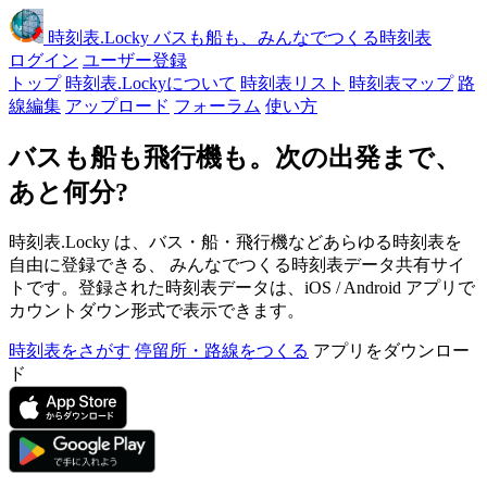
時刻表
.Locky
バスも船も、みんなでつくる時刻表
ログイン
ユーザー登録
トップ
時刻表.Lockyについて
時刻表リスト
時刻表マップ
路
線編集
アップロード
フォーラム
使い方
バスも船も飛行機も。次の出発まで、
あと何分?
時刻表.Locky は、バス・船・飛行機などあらゆる時刻表を
自由に登録できる、 みんなでつくる時刻表データ共有サイ
トです。登録された時刻表データは、iOS / Android アプリで
カウントダウン形式で表示できます。
時刻表をさがす
停留所・路線をつくる
アプリをダウンロー
ド