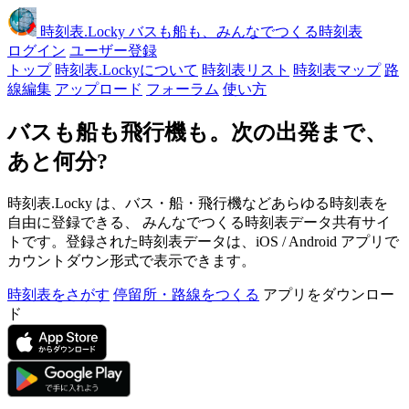
時刻表
.Locky
バスも船も、みんなでつくる時刻表
ログイン
ユーザー登録
トップ
時刻表.Lockyについて
時刻表リスト
時刻表マップ
路
線編集
アップロード
フォーラム
使い方
バスも船も飛行機も。次の出発まで、
あと何分?
時刻表.Locky は、バス・船・飛行機などあらゆる時刻表を
自由に登録できる、 みんなでつくる時刻表データ共有サイ
トです。登録された時刻表データは、iOS / Android アプリで
カウントダウン形式で表示できます。
時刻表をさがす
停留所・路線をつくる
アプリをダウンロー
ド