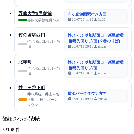
専修大学9号館前
向ヶ丘遊園駅行き方面
26/07/23 11:15
thz33
専修大学教職員バス
竹の塚駅西口
竹04・06 草加駅西口・新里循環
(柳島先回り)方面 [２番のりば]
竹ノ塚西口:竹01～竹
26/07/19 20:16
asagao
10
北寺町
竹04・06 草加駅西口・新里循環
(柳島先回り)方面
竹ノ塚西口:竹01～竹
26/07/19 19:28
asagao
10
井土ヶ谷下町
横浜パークタウン方面
井12系統 井土ヶ谷
26/07/19 09:51
JAPAN
下町 → 横浜パーク
タウン
登録された時刻表
53198
件