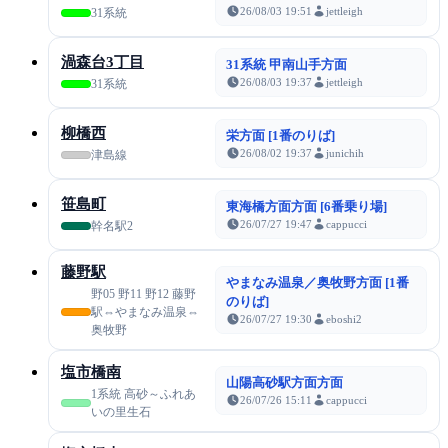
26/08/03 19:51
jettleigh
31系統
渦森台3丁目
31系統 甲南山手方面
26/08/03 19:37
jettleigh
31系統
柳橋西
栄方面 [1番のりば]
26/08/02 19:37
junichih
津島線
笹島町
東海橋方面方面 [6番乗り場]
26/07/27 19:47
cappucci
幹名駅2
藤野駅
やまなみ温泉／奥牧野方面 [1番
野05 野11 野12 藤野
のりば]
駅⇔やまなみ温泉⇔
26/07/27 19:30
eboshi2
奥牧野
塩市橋南
山陽高砂駅方面方面
1系統 高砂～ふれあ
26/07/26 15:11
cappucci
いの里生石