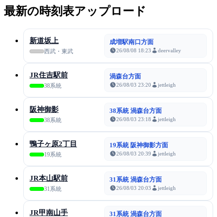
最新の時刻表アップロード
新道坂上
成増駅南口方面
26/08/08 18:23
deervalley
西武・東武
JR住吉駅前
渦森台方面
26/08/03 23:20
jettleigh
38系統
阪神御影
38系統 渦森台方面
26/08/03 23:18
jettleigh
38系統
鴨子ヶ原2丁目
19系統 阪神御影方面
26/08/03 20:39
jettleigh
19系統
JR本山駅前
31系統 渦森台方面
26/08/03 20:03
jettleigh
31系統
JR甲南山手
31系統 渦森台方面