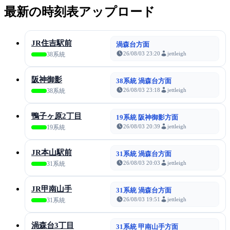
最新の時刻表アップロード
JR住吉駅前
渦森台方面
26/08/03 23:20
jettleigh
38系統
阪神御影
38系統 渦森台方面
26/08/03 23:18
jettleigh
38系統
鴨子ヶ原2丁目
19系統 阪神御影方面
26/08/03 20:39
jettleigh
19系統
JR本山駅前
31系統 渦森台方面
26/08/03 20:03
jettleigh
31系統
JR甲南山手
31系統 渦森台方面
26/08/03 19:51
jettleigh
31系統
渦森台3丁目
31系統 甲南山手方面