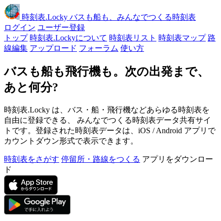
時刻表
.Locky
バスも船も、みんなでつくる時刻表
ログイン
ユーザー登録
トップ
時刻表.Lockyについて
時刻表リスト
時刻表マップ
路
線編集
アップロード
フォーラム
使い方
バスも船も飛行機も。次の出発まで、
あと何分?
時刻表.Locky は、バス・船・飛行機などあらゆる時刻表を
自由に登録できる、 みんなでつくる時刻表データ共有サイ
トです。登録された時刻表データは、iOS / Android アプリで
カウントダウン形式で表示できます。
時刻表をさがす
停留所・路線をつくる
アプリをダウンロー
ド