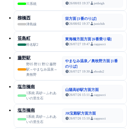
26/08/03 19:37
jettleigh
31系統
柳橋西
栄方面 [1番のりば]
26/08/02 19:37
junichih
津島線
笹島町
東海橋方面方面 [6番乗り場]
26/07/27 19:47
cappucci
幹名駅2
藤野駅
やまなみ温泉／奥牧野方面 [1番
野05 野11 野12 藤野
のりば]
駅⇔やまなみ温泉⇔
26/07/27 19:30
eboshi2
奥牧野
塩市橋南
山陽高砂駅方面方面
1系統 高砂～ふれあ
26/07/26 15:11
cappucci
いの里生石
塩市橋南
JR宝殿駅方面方面
1系統 高砂～ふれあ
26/07/26 15:10
cappucci
いの里生石