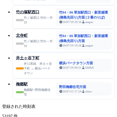
竹の塚駅西口
竹04・06 草加駅西口・新里循環
(柳島先回り)方面 [２番のりば]
竹ノ塚西口:竹01～竹
26/07/19 20:16
asagao
10
北寺町
竹04・06 草加駅西口・新里循環
(柳島先回り)方面
竹ノ塚西口:竹01～竹
26/07/19 19:28
asagao
10
井土ヶ谷下町
横浜パークタウン方面
井12系統 井土ヶ谷
26/07/19 09:51
JAPAN
下町 → 横浜パーク
タウン
梅郷駅
野田梅郷住宅方面
梅郷駅=野田梅郷住
26/07/15 17:24
chino
宅
登録された時刻表
53197
件