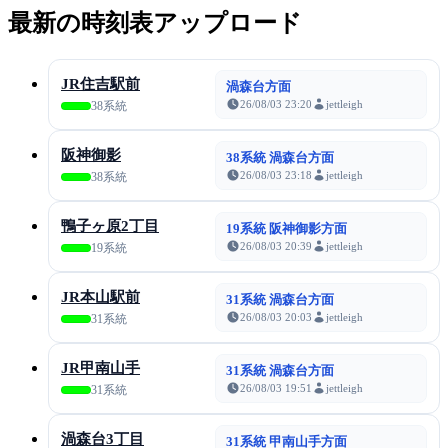
最新の時刻表アップロード
JR住吉駅前
渦森台方面
26/08/03 23:20
jettleigh
38系統
阪神御影
38系統 渦森台方面
26/08/03 23:18
jettleigh
38系統
鴨子ヶ原2丁目
19系統 阪神御影方面
26/08/03 20:39
jettleigh
19系統
JR本山駅前
31系統 渦森台方面
26/08/03 20:03
jettleigh
31系統
JR甲南山手
31系統 渦森台方面
26/08/03 19:51
jettleigh
31系統
渦森台3丁目
31系統 甲南山手方面