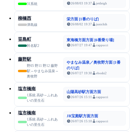
26/08/03 19:37
jettleigh
31系統
柳橋西
栄方面 [1番のりば]
26/08/02 19:37
junichih
津島線
笹島町
東海橋方面方面 [6番乗り場]
26/07/27 19:47
cappucci
幹名駅2
藤野駅
やまなみ温泉／奥牧野方面 [1番
野05 野11 野12 藤野
のりば]
駅⇔やまなみ温泉⇔
26/07/27 19:30
eboshi2
奥牧野
塩市橋南
山陽高砂駅方面方面
1系統 高砂～ふれあ
26/07/26 15:11
cappucci
いの里生石
塩市橋南
JR宝殿駅方面方面
1系統 高砂～ふれあ
26/07/26 15:10
cappucci
いの里生石