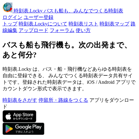
時刻表
.Locky
バスも船も、みんなでつくる時刻表
ログイン
ユーザー登録
トップ
時刻表.Lockyについて
時刻表リスト
時刻表マップ
路
線編集
アップロード
フォーラム
使い方
バスも船も飛行機も。次の出発まで、
あと何分?
時刻表.Locky は、バス・船・飛行機などあらゆる時刻表を
自由に登録できる、 みんなでつくる時刻表データ共有サイ
トです。登録された時刻表データは、iOS / Android アプリで
カウントダウン形式で表示できます。
時刻表をさがす
停留所・路線をつくる
アプリをダウンロー
ド