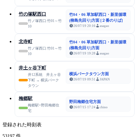
竹の塚駅西口
竹04・06 草加駅西口・新里循環
(柳島先回り)方面 [２番のりば]
竹ノ塚西口:竹01～竹
26/07/19 20:16
asagao
10
北寺町
竹04・06 草加駅西口・新里循環
(柳島先回り)方面
竹ノ塚西口:竹01～竹
26/07/19 19:28
asagao
10
井土ヶ谷下町
横浜パークタウン方面
井12系統 井土ヶ谷
26/07/19 09:51
JAPAN
下町 → 横浜パーク
タウン
梅郷駅
野田梅郷住宅方面
梅郷駅=野田梅郷住
26/07/15 17:24
chino
宅
登録された時刻表
53197
件