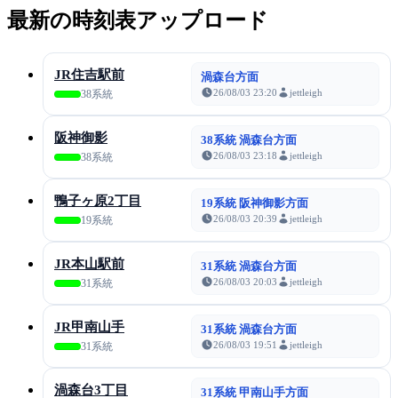
最新の時刻表アップロード
JR住吉駅前
渦森台方面
26/08/03 23:20
jettleigh
38系統
阪神御影
38系統 渦森台方面
26/08/03 23:18
jettleigh
38系統
鴨子ヶ原2丁目
19系統 阪神御影方面
26/08/03 20:39
jettleigh
19系統
JR本山駅前
31系統 渦森台方面
26/08/03 20:03
jettleigh
31系統
JR甲南山手
31系統 渦森台方面
26/08/03 19:51
jettleigh
31系統
渦森台3丁目
31系統 甲南山手方面