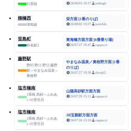
26/08/03 19:37
jettleigh
31系統
柳橋西
栄方面 [1番のりば]
26/08/02 19:37
junichih
津島線
笹島町
東海橋方面方面 [6番乗り場]
26/07/27 19:47
cappucci
幹名駅2
藤野駅
やまなみ温泉／奥牧野方面 [1番
野05 野11 野12 藤野
のりば]
駅⇔やまなみ温泉⇔
26/07/27 19:30
eboshi2
奥牧野
塩市橋南
山陽高砂駅方面方面
1系統 高砂～ふれあ
26/07/26 15:11
cappucci
いの里生石
塩市橋南
JR宝殿駅方面方面
1系統 高砂～ふれあ
26/07/26 15:10
cappucci
いの里生石