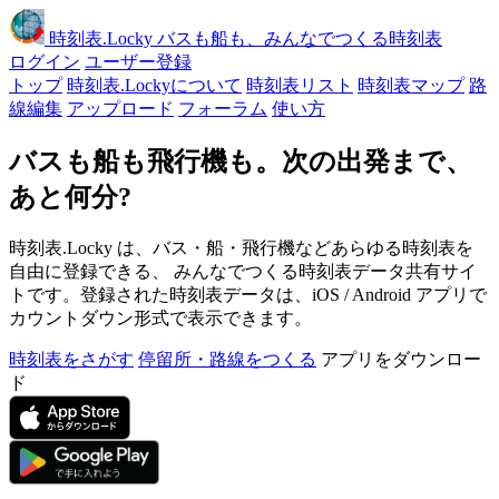
時刻表
.Locky
バスも船も、みんなでつくる時刻表
ログイン
ユーザー登録
トップ
時刻表.Lockyについて
時刻表リスト
時刻表マップ
路
線編集
アップロード
フォーラム
使い方
バスも船も飛行機も。次の出発まで、
あと何分?
時刻表.Locky は、バス・船・飛行機などあらゆる時刻表を
自由に登録できる、 みんなでつくる時刻表データ共有サイ
トです。登録された時刻表データは、iOS / Android アプリで
カウントダウン形式で表示できます。
時刻表をさがす
停留所・路線をつくる
アプリをダウンロー
ド