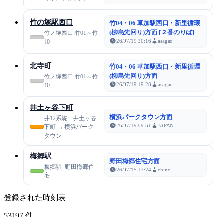
竹の塚駅西口
竹04・06 草加駅西口・新里循環
(柳島先回り)方面 [２番のりば]
竹ノ塚西口:竹01～竹
26/07/19 20:16
asagao
10
北寺町
竹04・06 草加駅西口・新里循環
(柳島先回り)方面
竹ノ塚西口:竹01～竹
26/07/19 19:28
asagao
10
井土ヶ谷下町
横浜パークタウン方面
井12系統 井土ヶ谷
26/07/19 09:51
JAPAN
下町 → 横浜パーク
タウン
梅郷駅
野田梅郷住宅方面
梅郷駅=野田梅郷住
26/07/15 17:24
chino
宅
登録された時刻表
53197
件