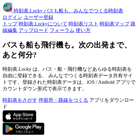
時刻表
.Locky
バスも船も、みんなでつくる時刻表
ログイン
ユーザー登録
トップ
時刻表.Lockyについて
時刻表リスト
時刻表マップ
路
線編集
アップロード
フォーラム
使い方
バスも船も飛行機も。次の出発まで、
あと何分?
時刻表.Locky は、バス・船・飛行機などあらゆる時刻表を
自由に登録できる、 みんなでつくる時刻表データ共有サイ
トです。登録された時刻表データは、iOS / Android アプリで
カウントダウン形式で表示できます。
時刻表をさがす
停留所・路線をつくる
アプリをダウンロー
ド