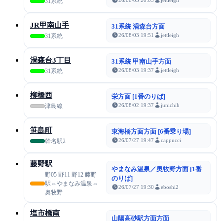
31系統
JR甲南山手
31系統 渦森台方面
26/08/03 19:51
jettleigh
31系統
渦森台3丁目
31系統 甲南山手方面
26/08/03 19:37
jettleigh
31系統
柳橋西
栄方面 [1番のりば]
26/08/02 19:37
junichih
津島線
笹島町
東海橋方面方面 [6番乗り場]
26/07/27 19:47
cappucci
幹名駅2
藤野駅
やまなみ温泉／奥牧野方面 [1番
野05 野11 野12 藤野
のりば]
駅⇔やまなみ温泉⇔
26/07/27 19:30
eboshi2
奥牧野
塩市橋南
山陽高砂駅方面方面