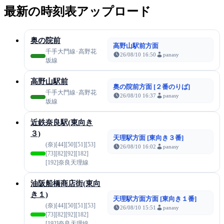
最新の時刻表アップロード
奥の院前
高野山駅前方面
千手大門線･高野花
26/08/10 16:50
panasy
坂線
高野山駅前
奥の院前方面 [２番のりば]
千手大門線･高野花
26/08/10 16:37
panasy
坂線
近鉄奈良駅(東向き
３)
天理駅方面 [東向き３番]
(奈)[44][50][51][53]
26/08/10 16:02
panasy
[73][82][92][182]
[192]奈良天理線
油阪船橋商店街(東向
き１)
天理駅方面方面 [東向き１番]
(奈)[44][50][51][53]
26/08/10 15:51
panasy
[73][82][92][182]
[192]奈良天理線