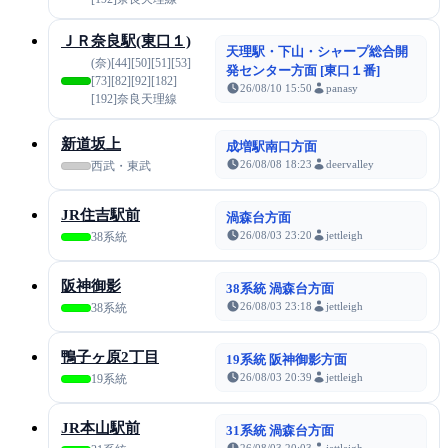
ＪＲ奈良駅(東口１)
天理駅・下山・シャープ総合開
(奈)[44][50][51][53]
発センター方面 [東口１番]
[73][82][92][182]
26/08/10 15:50
panasy
[192]奈良天理線
新道坂上
成増駅南口方面
26/08/08 18:23
deervalley
西武・東武
JR住吉駅前
渦森台方面
26/08/03 23:20
jettleigh
38系統
阪神御影
38系統 渦森台方面
26/08/03 23:18
jettleigh
38系統
鴨子ヶ原2丁目
19系統 阪神御影方面
26/08/03 20:39
jettleigh
19系統
JR本山駅前
31系統 渦森台方面
26/08/03 20:03
jettleigh