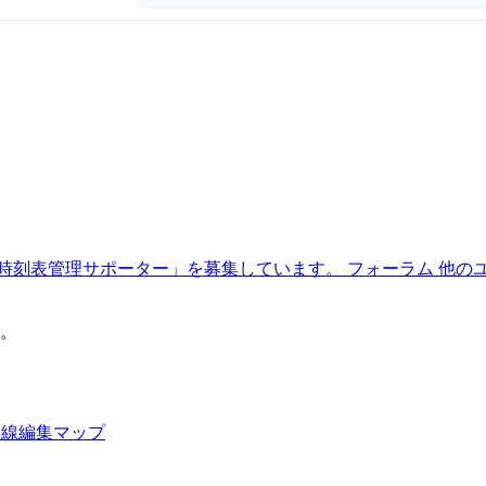
時刻表管理サポーター」を募集しています。
フォーラム
他の
。
路線編集マップ