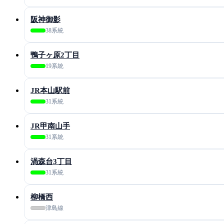
阪神御影
38系統
鴨子ヶ原2丁目
19系統
JR本山駅前
31系統
JR甲南山手
31系統
渦森台3丁目
31系統
柳橋西
津島線