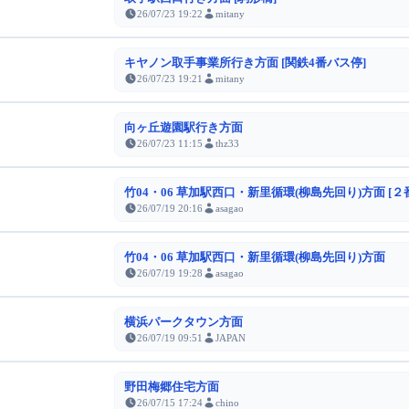
26/07/23 19:22
mitany
キヤノン取手事業所行き方面 [関鉄4番バス停]
26/07/23 19:21
mitany
向ヶ丘遊園駅行き方面
26/07/23 11:15
thz33
竹04・06 草加駅西口・新里循環(柳島先回り)方面 [２
26/07/19 20:16
asagao
竹04・06 草加駅西口・新里循環(柳島先回り)方面
26/07/19 19:28
asagao
横浜パークタウン方面
26/07/19 09:51
JAPAN
野田梅郷住宅方面
26/07/15 17:24
chino