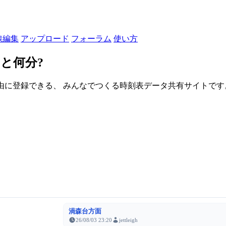
線編集
アップロード
フォーラム
使い方
と何分?
由に登録できる、 みんなでつくる時刻表データ共有サイトです。登録さ
渦森台方面
26/08/03 23:20
jettleigh