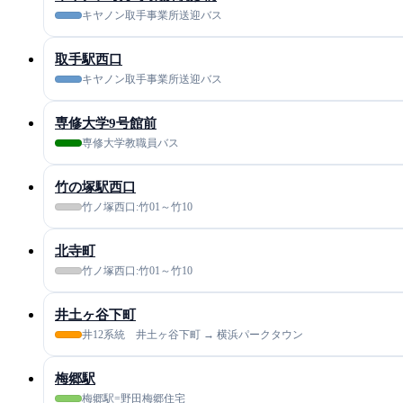
キヤノン取手事業所送迎バス
取手駅西口
キヤノン取手事業所送迎バス
専修大学9号館前
専修大学教職員バス
竹の塚駅西口
竹ノ塚西口:竹01～竹10
北寺町
竹ノ塚西口:竹01～竹10
井土ヶ谷下町
井12系統 井土ヶ谷下町 → 横浜パークタウン
梅郷駅
梅郷駅=野田梅郷住宅