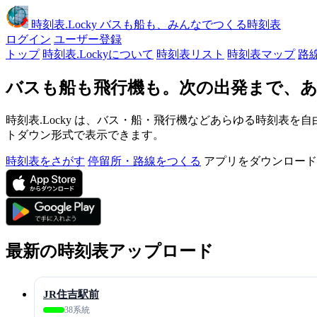
時刻表
.Locky
バスも船も、みんなでつくる時刻表
ログイン
ユーザー登録
トップ
時刻表.Lockyについて
時刻表リスト
時刻表マップ
路
バスも船も飛行機も。次の出発まで、あ
時刻表.Locky は、バス・船・飛行機などあらゆる時刻表を自
トダウン形式で表示できます。
時刻表をさがす
停留所・路線をつくる
アプリをダウンロード
最新の時刻表アップロード
JR住吉駅前
38系統