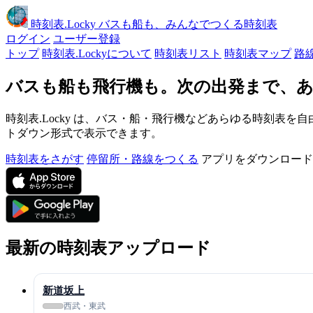
時刻表
.Locky
バスも船も、みんなでつくる時刻表
ログイン
ユーザー登録
トップ
時刻表.Lockyについて
時刻表リスト
時刻表マップ
路
バスも船も飛行機も。次の出発まで、あ
時刻表.Locky は、バス・船・飛行機などあらゆる時刻表を自
トダウン形式で表示できます。
時刻表をさがす
停留所・路線をつくる
アプリをダウンロード
最新の時刻表アップロード
新道坂上
西武・東武