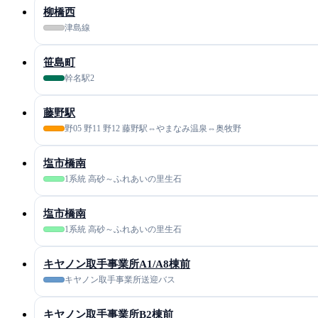
柳橋西
津島線
笹島町
幹名駅2
藤野駅
野05 野11 野12 藤野駅⇔やまなみ温泉⇔奥牧野
塩市橋南
1系統 高砂～ふれあいの里生石
塩市橋南
1系統 高砂～ふれあいの里生石
キヤノン取手事業所A1/A8棟前
キヤノン取手事業所送迎バス
キヤノン取手事業所B2棟前