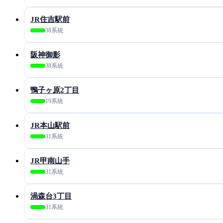
JR住吉駅前
38系統
阪神御影
38系統
鴨子ヶ原2丁目
19系統
JR本山駅前
31系統
JR甲南山手
31系統
渦森台3丁目
31系統