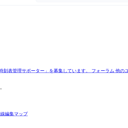
時刻表管理サポーター」を募集しています。
フォーラム
他の
。
路線編集マップ