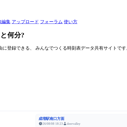
線編集
アップロード
フォーラム
使い方
と何分?
由に登録できる、 みんなでつくる時刻表データ共有サイトです。登録さ
成増駅南口方面
26/08/08 18:23
deervalley