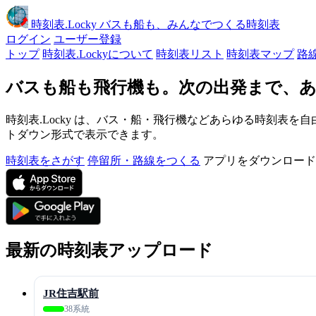
時刻表
.Locky
バスも船も、みんなでつくる時刻表
ログイン
ユーザー登録
トップ
時刻表.Lockyについて
時刻表リスト
時刻表マップ
路
バスも船も飛行機も。次の出発まで、あ
時刻表.Locky は、バス・船・飛行機などあらゆる時刻表を自
トダウン形式で表示できます。
時刻表をさがす
停留所・路線をつくる
アプリをダウンロード
最新の時刻表アップロード
JR住吉駅前
38系統