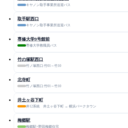
キヤノン取手事業所送迎バス
取手駅西口
キヤノン取手事業所送迎バス
専修大学9号館前
専修大学教職員バス
竹の塚駅西口
竹ノ塚西口:竹01～竹10
北寺町
竹ノ塚西口:竹01～竹10
井土ヶ谷下町
井12系統 井土ヶ谷下町 → 横浜パークタウン
梅郷駅
梅郷駅=野田梅郷住宅