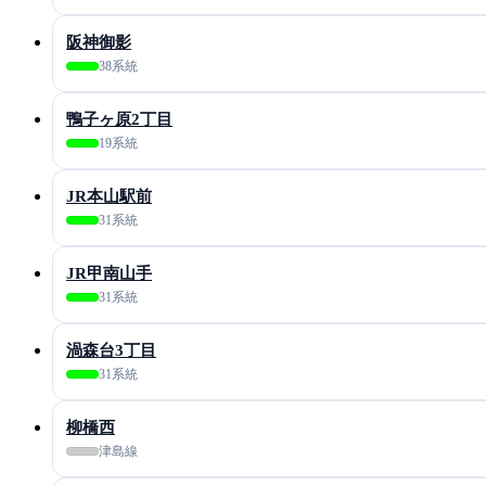
阪神御影
38系統
鴨子ヶ原2丁目
19系統
JR本山駅前
31系統
JR甲南山手
31系統
渦森台3丁目
31系統
柳橋西
津島線