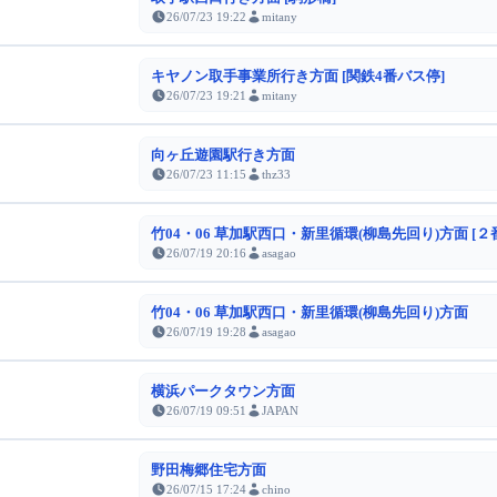
26/07/23 19:22
mitany
キヤノン取手事業所行き方面 [関鉄4番バス停]
26/07/23 19:21
mitany
向ヶ丘遊園駅行き方面
26/07/23 11:15
thz33
竹04・06 草加駅西口・新里循環(柳島先回り)方面 [２
26/07/19 20:16
asagao
竹04・06 草加駅西口・新里循環(柳島先回り)方面
26/07/19 19:28
asagao
横浜パークタウン方面
26/07/19 09:51
JAPAN
野田梅郷住宅方面
26/07/15 17:24
chino