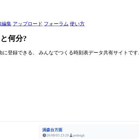
線編集
アップロード
フォーラム
使い方
と何分?
由に登録できる、 みんなでつくる時刻表データ共有サイトです。登録さ
渦森台方面
26/08/03 23:20
jettleigh