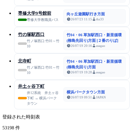
専修大学9号館前
向ヶ丘遊園駅行き方面
26/07/23 11:15
thz33
専修大学教職員バス
竹の塚駅西口
竹04・06 草加駅西口・新里循環
(柳島先回り)方面 [２番のりば]
竹ノ塚西口:竹01～竹
26/07/19 20:16
asagao
10
北寺町
竹04・06 草加駅西口・新里循環
(柳島先回り)方面
竹ノ塚西口:竹01～竹
26/07/19 19:28
asagao
10
井土ヶ谷下町
横浜パークタウン方面
井12系統 井土ヶ谷
26/07/19 09:51
JAPAN
下町 → 横浜パーク
タウン
登録された時刻表
53198
件