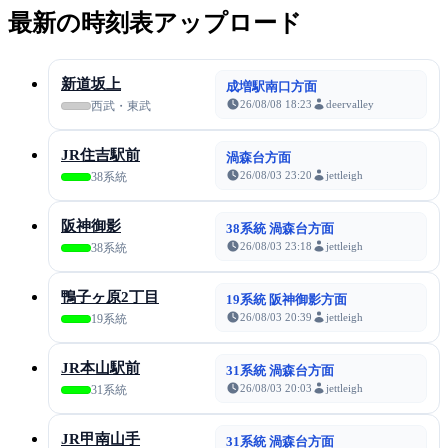
最新の時刻表アップロード
新道坂上
成増駅南口方面
26/08/08 18:23
deervalley
西武・東武
JR住吉駅前
渦森台方面
26/08/03 23:20
jettleigh
38系統
阪神御影
38系統 渦森台方面
26/08/03 23:18
jettleigh
38系統
鴨子ヶ原2丁目
19系統 阪神御影方面
26/08/03 20:39
jettleigh
19系統
JR本山駅前
31系統 渦森台方面
26/08/03 20:03
jettleigh
31系統
JR甲南山手
31系統 渦森台方面