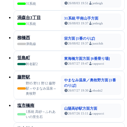
26/08/03 19:51
jettleigh
31系統
渦森台3丁目
31系統 甲南山手方面
26/08/03 19:37
jettleigh
31系統
柳橋西
栄方面 [1番のりば]
26/08/02 19:37
junichih
津島線
笹島町
東海橋方面方面 [6番乗り場]
26/07/27 19:47
cappucci
幹名駅2
藤野駅
やまなみ温泉／奥牧野方面 [1番
野05 野11 野12 藤野
のりば]
駅⇔やまなみ温泉⇔
26/07/27 19:30
eboshi2
奥牧野
塩市橋南
山陽高砂駅方面方面
1系統 高砂～ふれあ
26/07/26 15:11
cappucci
いの里生石