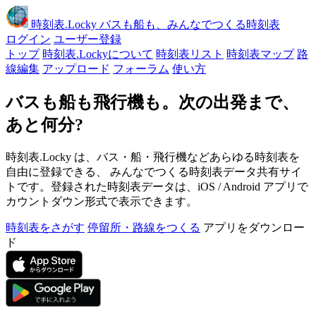
時刻表
.Locky
バスも船も、みんなでつくる時刻表
ログイン
ユーザー登録
トップ
時刻表.Lockyについて
時刻表リスト
時刻表マップ
路
線編集
アップロード
フォーラム
使い方
バスも船も飛行機も。次の出発まで、
あと何分?
時刻表.Locky は、バス・船・飛行機などあらゆる時刻表を
自由に登録できる、 みんなでつくる時刻表データ共有サイ
トです。登録された時刻表データは、iOS / Android アプリで
カウントダウン形式で表示できます。
時刻表をさがす
停留所・路線をつくる
アプリをダウンロー
ド