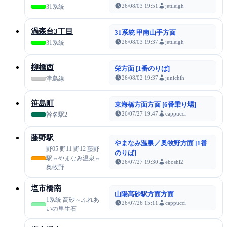
26/08/03 19:51
jettleigh
31系統
渦森台3丁目
31系統 甲南山手方面
26/08/03 19:37
jettleigh
31系統
柳橋西
栄方面 [1番のりば]
26/08/02 19:37
junichih
津島線
笹島町
東海橋方面方面 [6番乗り場]
26/07/27 19:47
cappucci
幹名駅2
藤野駅
やまなみ温泉／奥牧野方面 [1番
野05 野11 野12 藤野
のりば]
駅⇔やまなみ温泉⇔
26/07/27 19:30
eboshi2
奥牧野
塩市橋南
山陽高砂駅方面方面
1系統 高砂～ふれあ
26/07/26 15:11
cappucci
いの里生石