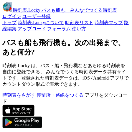
時刻表
.Locky
バスも船も、みんなでつくる時刻表
ログイン
ユーザー登録
トップ
時刻表.Lockyについて
時刻表リスト
時刻表マップ
路
線編集
アップロード
フォーラム
使い方
バスも船も飛行機も。次の出発まで、
あと何分?
時刻表.Locky は、バス・船・飛行機などあらゆる時刻表を
自由に登録できる、 みんなでつくる時刻表データ共有サイ
トです。登録された時刻表データは、iOS / Android アプリで
カウントダウン形式で表示できます。
時刻表をさがす
停留所・路線をつくる
アプリをダウンロー
ド