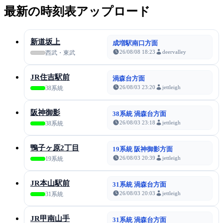
最新の時刻表アップロード
新道坂上
成増駅南口方面
26/08/08 18:23
deervalley
西武・東武
JR住吉駅前
渦森台方面
26/08/03 23:20
jettleigh
38系統
阪神御影
38系統 渦森台方面
26/08/03 23:18
jettleigh
38系統
鴨子ヶ原2丁目
19系統 阪神御影方面
26/08/03 20:39
jettleigh
19系統
JR本山駅前
31系統 渦森台方面
26/08/03 20:03
jettleigh
31系統
JR甲南山手
31系統 渦森台方面