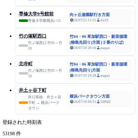
専修大学9号館前
向ヶ丘遊園駅行き方面
26/07/23 11:15
thz33
専修大学教職員バス
竹の塚駅西口
竹04・06 草加駅西口・新里循環
(柳島先回り)方面 [２番のりば]
竹ノ塚西口:竹01～竹
26/07/19 20:16
asagao
10
北寺町
竹04・06 草加駅西口・新里循環
(柳島先回り)方面
竹ノ塚西口:竹01～竹
26/07/19 19:28
asagao
10
井土ヶ谷下町
横浜パークタウン方面
井12系統 井土ヶ谷
26/07/19 09:51
JAPAN
下町 → 横浜パーク
タウン
登録された時刻表
53198
件