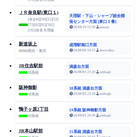
ＪＲ奈良駅(東口１)
天理駅・下山・シャープ総合開
(奈)[44][50][51][53]
発センター方面 [東口１番]
[73][82][92][182]
26/08/10 15:50
panasy
[192]奈良天理線
新道坂上
成増駅南口方面
26/08/08 18:23
deervalley
西武・東武
JR住吉駅前
渦森台方面
26/08/03 23:20
jettleigh
38系統
阪神御影
38系統 渦森台方面
26/08/03 23:18
jettleigh
38系統
鴨子ヶ原2丁目
19系統 阪神御影方面
26/08/03 20:39
jettleigh
19系統
JR本山駅前
31系統 渦森台方面
26/08/03 20:03
jettleigh