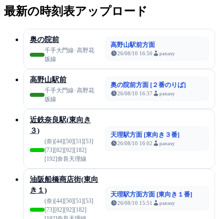
最新の時刻表アップロード
奥の院前
高野山駅前方面
千手大門線･高野花
26/08/10 16:50
panasy
坂線
高野山駅前
奥の院前方面 [２番のりば]
千手大門線･高野花
26/08/10 16:37
panasy
坂線
近鉄奈良駅(東向き
３)
天理駅方面 [東向き３番]
(奈)[44][50][51][53]
26/08/10 16:02
panasy
[73][82][92][182]
[192]奈良天理線
油阪船橋商店街(東向
き１)
天理駅方面方面 [東向き１番]
(奈)[44][50][51][53]
26/08/10 15:51
panasy
[73][82][92][182]
[192]奈良天理線