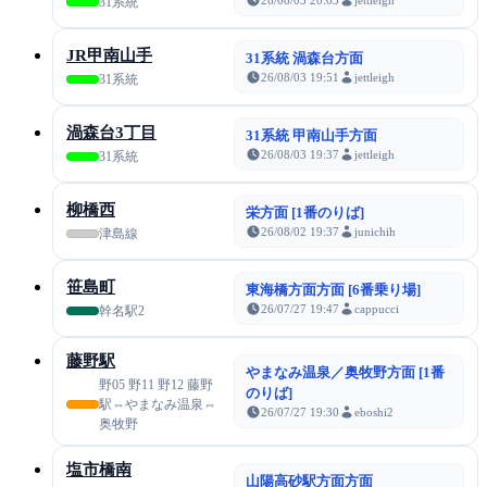
31系統
JR甲南山手
31系統 渦森台方面
26/08/03 19:51
jettleigh
31系統
渦森台3丁目
31系統 甲南山手方面
26/08/03 19:37
jettleigh
31系統
柳橋西
栄方面 [1番のりば]
26/08/02 19:37
junichih
津島線
笹島町
東海橋方面方面 [6番乗り場]
26/07/27 19:47
cappucci
幹名駅2
藤野駅
やまなみ温泉／奥牧野方面 [1番
野05 野11 野12 藤野
のりば]
駅⇔やまなみ温泉⇔
26/07/27 19:30
eboshi2
奥牧野
塩市橋南
山陽高砂駅方面方面