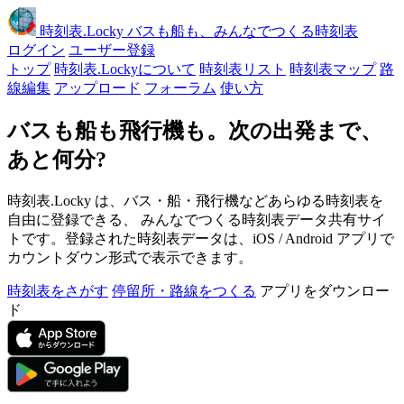
時刻表
.Locky
バスも船も、みんなでつくる時刻表
ログイン
ユーザー登録
トップ
時刻表.Lockyについて
時刻表リスト
時刻表マップ
路
線編集
アップロード
フォーラム
使い方
バスも船も飛行機も。次の出発まで、
あと何分?
時刻表.Locky は、バス・船・飛行機などあらゆる時刻表を
自由に登録できる、 みんなでつくる時刻表データ共有サイ
トです。登録された時刻表データは、iOS / Android アプリで
カウントダウン形式で表示できます。
時刻表をさがす
停留所・路線をつくる
アプリをダウンロー
ド