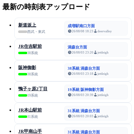
最新の時刻表アップロード
新道坂上
成増駅南口方面
26/08/08 18:23
deervalley
西武・東武
JR住吉駅前
渦森台方面
26/08/03 23:20
jettleigh
38系統
阪神御影
38系統 渦森台方面
26/08/03 23:18
jettleigh
38系統
鴨子ヶ原2丁目
19系統 阪神御影方面
26/08/03 20:39
jettleigh
19系統
JR本山駅前
31系統 渦森台方面
26/08/03 20:03
jettleigh
31系統
JR甲南山手
31系統 渦森台方面