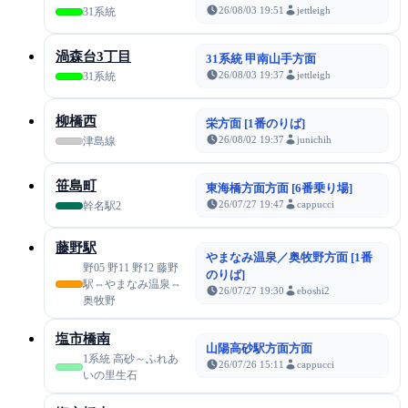
26/08/03 19:51
jettleigh
31系統
渦森台3丁目
31系統 甲南山手方面
26/08/03 19:37
jettleigh
31系統
柳橋西
栄方面 [1番のりば]
26/08/02 19:37
junichih
津島線
笹島町
東海橋方面方面 [6番乗り場]
26/07/27 19:47
cappucci
幹名駅2
藤野駅
やまなみ温泉／奥牧野方面 [1番
野05 野11 野12 藤野
のりば]
駅⇔やまなみ温泉⇔
26/07/27 19:30
eboshi2
奥牧野
塩市橋南
山陽高砂駅方面方面
1系統 高砂～ふれあ
26/07/26 15:11
cappucci
いの里生石