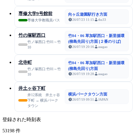
専修大学9号館前
向ヶ丘遊園駅行き方面
26/07/23 11:15
thz33
専修大学教職員バス
竹の塚駅西口
竹04・06 草加駅西口・新里循環
(柳島先回り)方面 [２番のりば]
竹ノ塚西口:竹01～竹
26/07/19 20:16
asagao
10
北寺町
竹04・06 草加駅西口・新里循環
(柳島先回り)方面
竹ノ塚西口:竹01～竹
26/07/19 19:28
asagao
10
井土ヶ谷下町
横浜パークタウン方面
井12系統 井土ヶ谷
26/07/19 09:51
JAPAN
下町 → 横浜パーク
タウン
登録された時刻表
53198
件