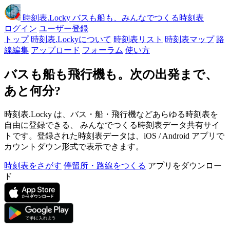
時刻表
.Locky
バスも船も、みんなでつくる時刻表
ログイン
ユーザー登録
トップ
時刻表.Lockyについて
時刻表リスト
時刻表マップ
路
線編集
アップロード
フォーラム
使い方
バスも船も飛行機も。次の出発まで、
あと何分?
時刻表.Locky は、バス・船・飛行機などあらゆる時刻表を
自由に登録できる、 みんなでつくる時刻表データ共有サイ
トです。登録された時刻表データは、iOS / Android アプリで
カウントダウン形式で表示できます。
時刻表をさがす
停留所・路線をつくる
アプリをダウンロー
ド