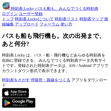
時刻表
.Locky
バスも船も、みんなでつくる時刻表
ログイン
ユーザー登録
トップ
時刻表.Lockyについて
時刻表リスト
時刻表マップ
路
線編集
アップロード
フォーラム
使い方
バスも船も飛行機も。次の出発まで、
あと何分?
時刻表.Locky は、バス・船・飛行機などあらゆる時刻表を
自由に登録できる、 みんなでつくる時刻表データ共有サイ
トです。登録された時刻表データは、iOS / Android アプリで
カウントダウン形式で表示できます。
時刻表をさがす
停留所・路線をつくる
アプリをダウンロー
ド