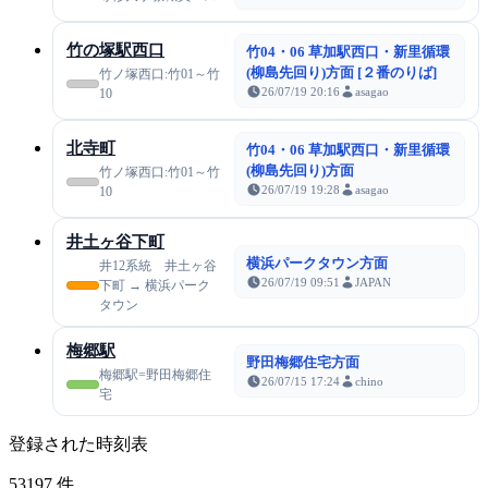
竹の塚駅西口
竹04・06 草加駅西口・新里循環
(柳島先回り)方面 [２番のりば]
竹ノ塚西口:竹01～竹
26/07/19 20:16
asagao
10
北寺町
竹04・06 草加駅西口・新里循環
(柳島先回り)方面
竹ノ塚西口:竹01～竹
26/07/19 19:28
asagao
10
井土ヶ谷下町
横浜パークタウン方面
井12系統 井土ヶ谷
26/07/19 09:51
JAPAN
下町 → 横浜パーク
タウン
梅郷駅
野田梅郷住宅方面
梅郷駅=野田梅郷住
26/07/15 17:24
chino
宅
登録された時刻表
53197
件