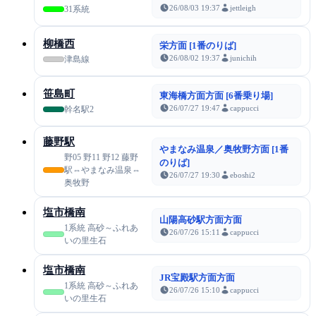
26/08/03 19:37
jettleigh
31系統
柳橋西
栄方面 [1番のりば]
26/08/02 19:37
junichih
津島線
笹島町
東海橋方面方面 [6番乗り場]
26/07/27 19:47
cappucci
幹名駅2
藤野駅
やまなみ温泉／奥牧野方面 [1番
野05 野11 野12 藤野
のりば]
駅⇔やまなみ温泉⇔
26/07/27 19:30
eboshi2
奥牧野
塩市橋南
山陽高砂駅方面方面
1系統 高砂～ふれあ
26/07/26 15:11
cappucci
いの里生石
塩市橋南
JR宝殿駅方面方面
1系統 高砂～ふれあ
26/07/26 15:10
cappucci
いの里生石