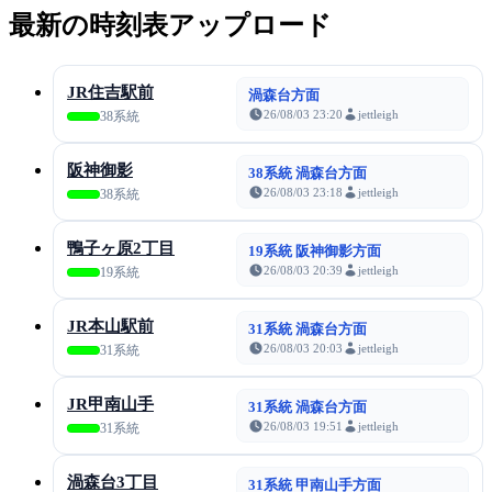
最新の時刻表アップロード
JR住吉駅前
渦森台方面
26/08/03 23:20
jettleigh
38系統
阪神御影
38系統 渦森台方面
26/08/03 23:18
jettleigh
38系統
鴨子ヶ原2丁目
19系統 阪神御影方面
26/08/03 20:39
jettleigh
19系統
JR本山駅前
31系統 渦森台方面
26/08/03 20:03
jettleigh
31系統
JR甲南山手
31系統 渦森台方面
26/08/03 19:51
jettleigh
31系統
渦森台3丁目
31系統 甲南山手方面