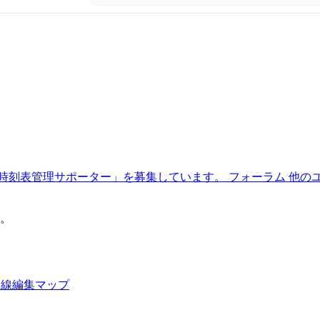
時刻表管理サポーター」を募集しています。
フォーラム
他の
。
路線編集マップ