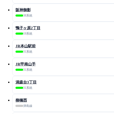
阪神御影
38系統
鴨子ヶ原2丁目
19系統
JR本山駅前
31系統
JR甲南山手
31系統
渦森台3丁目
31系統
柳橋西
津島線