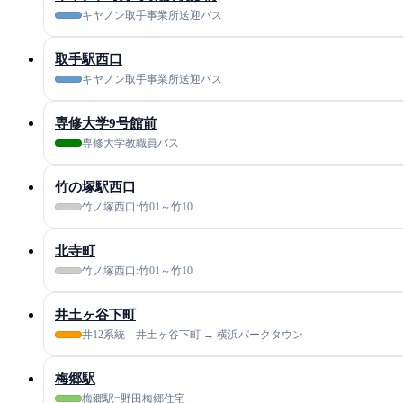
キヤノン取手事業所送迎バス
取手駅西口
キヤノン取手事業所送迎バス
専修大学9号館前
専修大学教職員バス
竹の塚駅西口
竹ノ塚西口:竹01～竹10
北寺町
竹ノ塚西口:竹01～竹10
井土ヶ谷下町
井12系統 井土ヶ谷下町 → 横浜パークタウン
梅郷駅
梅郷駅=野田梅郷住宅