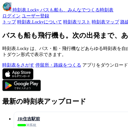
時刻表
.Locky
バスも船も、みんなでつくる時刻表
ログイン
ユーザー登録
トップ
時刻表.Lockyについて
時刻表リスト
時刻表マップ
路
バスも船も飛行機も。次の出発まで、あ
時刻表.Locky は、バス・船・飛行機などあらゆる時刻表を自
トダウン形式で表示できます。
時刻表をさがす
停留所・路線をつくる
アプリをダウンロード
最新の時刻表アップロード
JR住吉駅前
38系統