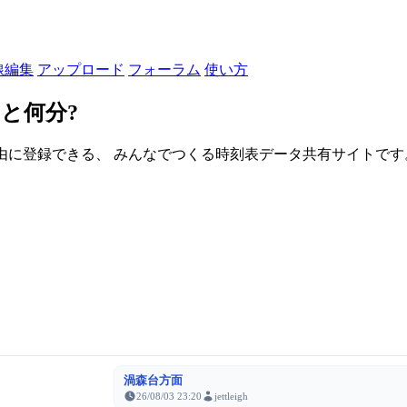
線編集
アップロード
フォーラム
使い方
と何分?
由に登録できる、 みんなでつくる時刻表データ共有サイトです。登録さ
渦森台方面
26/08/03 23:20
jettleigh