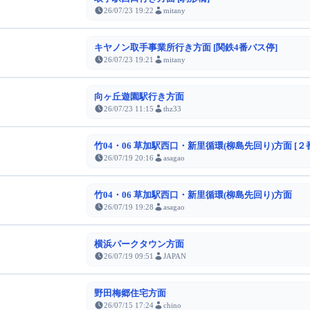
26/07/23 19:22
mitany
キヤノン取手事業所行き方面 [関鉄4番バス停]
26/07/23 19:21
mitany
向ヶ丘遊園駅行き方面
26/07/23 11:15
thz33
竹04・06 草加駅西口・新里循環(柳島先回り)方面 [２
26/07/19 20:16
asagao
竹04・06 草加駅西口・新里循環(柳島先回り)方面
26/07/19 19:28
asagao
横浜パークタウン方面
26/07/19 09:51
JAPAN
野田梅郷住宅方面
26/07/15 17:24
chino