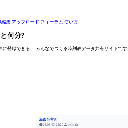
線編集
アップロード
フォーラム
使い方
と何分?
由に登録できる、 みんなでつくる時刻表データ共有サイトです。登録さ
渦森台方面
26/08/03 23:20
jettleigh