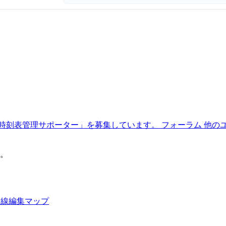
時刻表管理サポーター」を募集しています。
フォーラム
他の
。
路線編集マップ