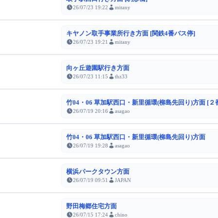
26/07/23 19:22
mitany
キヤノン取手事業所行き方面 [関鉄4番バス停]
26/07/23 19:21
mitany
向ヶ丘遊園駅行き方面
26/07/23 11:15
thz33
竹04・06 草加駅西口・新里循環(柳島先回り)方面 [２
26/07/19 20:16
asagao
竹04・06 草加駅西口・新里循環(柳島先回り)方面
26/07/19 19:28
asagao
横浜パークタウン方面
26/07/19 09:51
JAPAN
野田梅郷住宅方面
26/07/15 17:24
chino