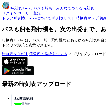
時刻表
.Locky
バスも船も、みんなでつくる時刻表
ログイン
ユーザー登録
トップ
時刻表.Lockyについて
時刻表リスト
時刻表マップ
路
バスも船も飛行機も。次の出発まで、あ
時刻表.Locky は、バス・船・飛行機などあらゆる時刻表を自
トダウン形式で表示できます。
時刻表をさがす
停留所・路線をつくる
アプリをダウンロード
最新の時刻表アップロード
JR住吉駅前
38系統