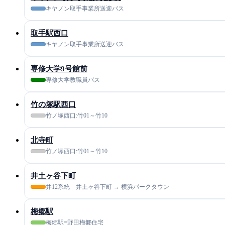
キヤノン取手事業所送迎バス
取手駅西口
キヤノン取手事業所送迎バス
専修大学9号館前
専修大学教職員バス
竹の塚駅西口
竹ノ塚西口:竹01～竹10
北寺町
竹ノ塚西口:竹01～竹10
井土ヶ谷下町
井12系統 井土ヶ谷下町 → 横浜パークタウン
梅郷駅
梅郷駅=野田梅郷住宅