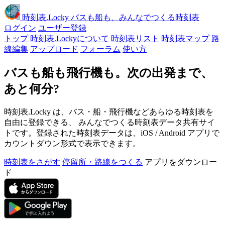
時刻表
.Locky
バスも船も、みんなでつくる時刻表
ログイン
ユーザー登録
トップ
時刻表.Lockyについて
時刻表リスト
時刻表マップ
路
線編集
アップロード
フォーラム
使い方
バスも船も飛行機も。次の出発まで、
あと何分?
時刻表.Locky は、バス・船・飛行機などあらゆる時刻表を
自由に登録できる、 みんなでつくる時刻表データ共有サイ
トです。登録された時刻表データは、iOS / Android アプリで
カウントダウン形式で表示できます。
時刻表をさがす
停留所・路線をつくる
アプリをダウンロー
ド