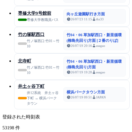
専修大学9号館前
向ヶ丘遊園駅行き方面
26/07/23 11:15
thz33
専修大学教職員バス
竹の塚駅西口
竹04・06 草加駅西口・新里循環
(柳島先回り)方面 [２番のりば]
竹ノ塚西口:竹01～竹
26/07/19 20:16
asagao
10
北寺町
竹04・06 草加駅西口・新里循環
(柳島先回り)方面
竹ノ塚西口:竹01～竹
26/07/19 19:28
asagao
10
井土ヶ谷下町
横浜パークタウン方面
井12系統 井土ヶ谷
26/07/19 09:51
JAPAN
下町 → 横浜パーク
タウン
登録された時刻表
53198
件