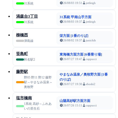
26/08/03 19:51
jettleigh
31系統
渦森台3丁目
31系統 甲南山手方面
26/08/03 19:37
jettleigh
31系統
柳橋西
栄方面 [1番のりば]
26/08/02 19:37
junichih
津島線
笹島町
東海橋方面方面 [6番乗り場]
26/07/27 19:47
cappucci
幹名駅2
藤野駅
やまなみ温泉／奥牧野方面 [1番
野05 野11 野12 藤野
のりば]
駅⇔やまなみ温泉⇔
26/07/27 19:30
eboshi2
奥牧野
塩市橋南
山陽高砂駅方面方面
1系統 高砂～ふれあ
26/07/26 15:11
cappucci
いの里生石