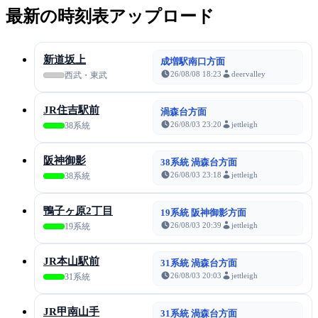
最新の時刻表アップロード
新道坂上
成増駅南口方面
26/08/08 18:23
deervalley
西武・東武
JR住吉駅前
渦森台方面
26/08/03 23:20
jettleigh
38系統
阪神御影
38系統 渦森台方面
26/08/03 23:18
jettleigh
38系統
鴨子ヶ原2丁目
19系統 阪神御影方面
26/08/03 20:39
jettleigh
19系統
JR本山駅前
31系統 渦森台方面
26/08/03 20:03
jettleigh
31系統
JR甲南山手
31系統 渦森台方面