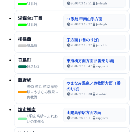
26/08/03 19:51
jettleigh
31系統
渦森台3丁目
31系統 甲南山手方面
26/08/03 19:37
jettleigh
31系統
柳橋西
栄方面 [1番のりば]
26/08/02 19:37
junichih
津島線
笹島町
東海橋方面方面 [6番乗り場]
26/07/27 19:47
cappucci
幹名駅2
藤野駅
やまなみ温泉／奥牧野方面 [1番
野05 野11 野12 藤野
のりば]
駅⇔やまなみ温泉⇔
26/07/27 19:30
eboshi2
奥牧野
塩市橋南
山陽高砂駅方面方面
1系統 高砂～ふれあ
26/07/26 15:11
cappucci
いの里生石