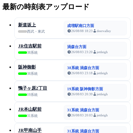
最新の時刻表アップロード
新道坂上
成増駅南口方面
26/08/08 18:23
deervalley
西武・東武
JR住吉駅前
渦森台方面
26/08/03 23:20
jettleigh
38系統
阪神御影
38系統 渦森台方面
26/08/03 23:18
jettleigh
38系統
鴨子ヶ原2丁目
19系統 阪神御影方面
26/08/03 20:39
jettleigh
19系統
JR本山駅前
31系統 渦森台方面
26/08/03 20:03
jettleigh
31系統
JR甲南山手
31系統 渦森台方面