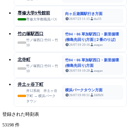
専修大学9号館前
向ヶ丘遊園駅行き方面
26/07/23 11:15
thz33
専修大学教職員バス
竹の塚駅西口
竹04・06 草加駅西口・新里循環
(柳島先回り)方面 [２番のりば]
竹ノ塚西口:竹01～竹
26/07/19 20:16
asagao
10
北寺町
竹04・06 草加駅西口・新里循環
(柳島先回り)方面
竹ノ塚西口:竹01～竹
26/07/19 19:28
asagao
10
井土ヶ谷下町
横浜パークタウン方面
井12系統 井土ヶ谷
26/07/19 09:51
JAPAN
下町 → 横浜パーク
タウン
登録された時刻表
53198
件