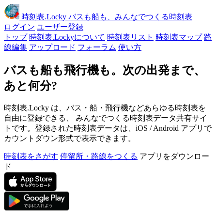
時刻表
.Locky
バスも船も、みんなでつくる時刻表
ログイン
ユーザー登録
トップ
時刻表.Lockyについて
時刻表リスト
時刻表マップ
路
線編集
アップロード
フォーラム
使い方
バスも船も飛行機も。次の出発まで、
あと何分?
時刻表.Locky は、バス・船・飛行機などあらゆる時刻表を
自由に登録できる、 みんなでつくる時刻表データ共有サイ
トです。登録された時刻表データは、iOS / Android アプリで
カウントダウン形式で表示できます。
時刻表をさがす
停留所・路線をつくる
アプリをダウンロー
ド