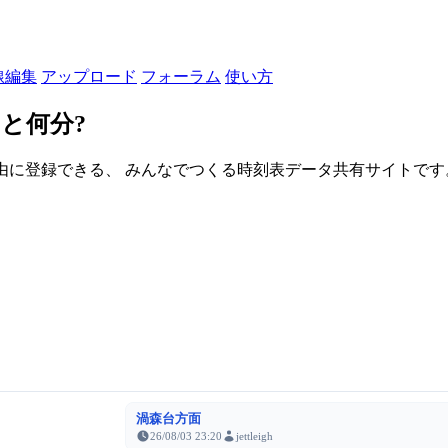
線編集
アップロード
フォーラム
使い方
と何分?
由に登録できる、 みんなでつくる時刻表データ共有サイトです。登録さ
渦森台方面
26/08/03 23:20
jettleigh