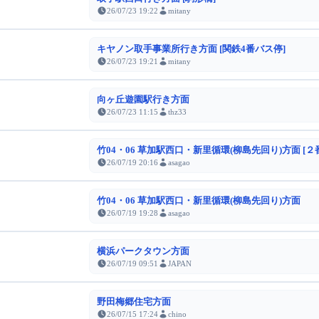
26/07/23 19:22
mitany
キヤノン取手事業所行き方面 [関鉄4番バス停]
26/07/23 19:21
mitany
向ヶ丘遊園駅行き方面
26/07/23 11:15
thz33
竹04・06 草加駅西口・新里循環(柳島先回り)方面 [２
26/07/19 20:16
asagao
竹04・06 草加駅西口・新里循環(柳島先回り)方面
26/07/19 19:28
asagao
横浜パークタウン方面
26/07/19 09:51
JAPAN
野田梅郷住宅方面
26/07/15 17:24
chino