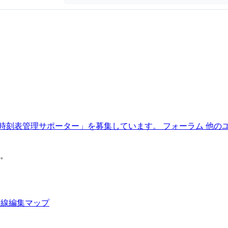
時刻表管理サポーター」を募集しています。
フォーラム
他の
。
路線編集マップ