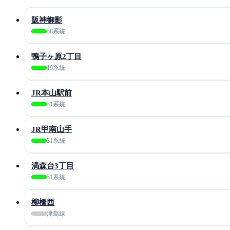
阪神御影
38系統
鴨子ヶ原2丁目
19系統
JR本山駅前
31系統
JR甲南山手
31系統
渦森台3丁目
31系統
柳橋西
津島線