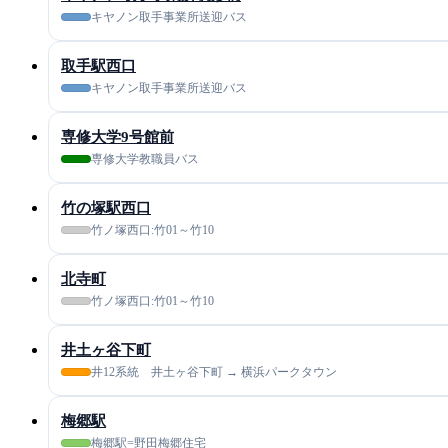
キヤノン取手事業所送迎バス
取手駅西口
キヤノン取手事業所送迎バス
専修大学9号館前
専修大学教職員バス
竹の塚駅西口
竹ノ塚西口:竹01～竹10
北寺町
竹ノ塚西口:竹01～竹10
井土ヶ谷下町
井12系統 井土ヶ谷下町 → 横浜パークタウン
梅郷駅
梅郷駅=野田梅郷住宅