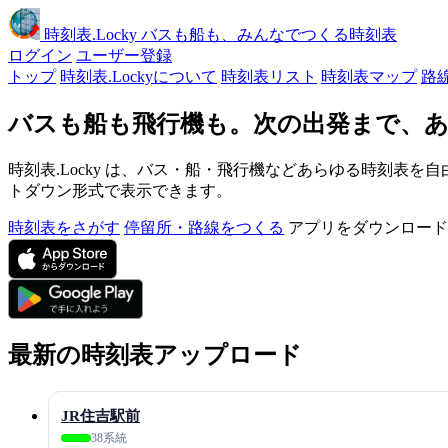
時刻表
.Locky
バスも船も、みんなでつくる時刻表
ログイン
ユーザー登録
トップ
時刻表.Lockyについて
時刻表リスト
時刻表マップ
路
バスも船も飛行機も。次の出発まで、あ
時刻表.Locky は、バス・船・飛行機などあらゆる時刻表を自
トダウン形式で表示できます。
時刻表をさがす
停留所・路線をつくる
アプリをダウンロード
最新の時刻表アップロード
JR住吉駅前
38系統