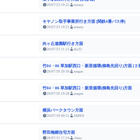
26/07/23 19:22
mitany
キヤノン取手事業所行き方面 [関鉄4番バス停]
26/07/23 19:21
mitany
向ヶ丘遊園駅行き方面
26/07/23 11:15
thz33
竹04・06 草加駅西口・新里循環(柳島先回り)方面 [２
26/07/19 20:16
asagao
竹04・06 草加駅西口・新里循環(柳島先回り)方面
26/07/19 19:28
asagao
横浜パークタウン方面
26/07/19 09:51
JAPAN
野田梅郷住宅方面
26/07/15 17:24
chino