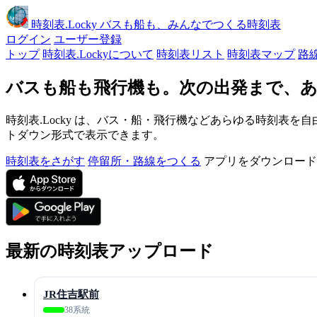
時刻表
.Locky
バスも船も、みんなでつくる時刻表
ログイン
ユーザー登録
トップ
時刻表.Lockyについて
時刻表リスト
時刻表マップ
路
バスも船も飛行機も。次の出発まで、あ
時刻表.Locky は、バス・船・飛行機などあらゆる時刻表を自
トダウン形式で表示できます。
時刻表をさがす
停留所・路線をつくる
アプリをダウンロード
最新の時刻表アップロード
JR住吉駅前
38系統