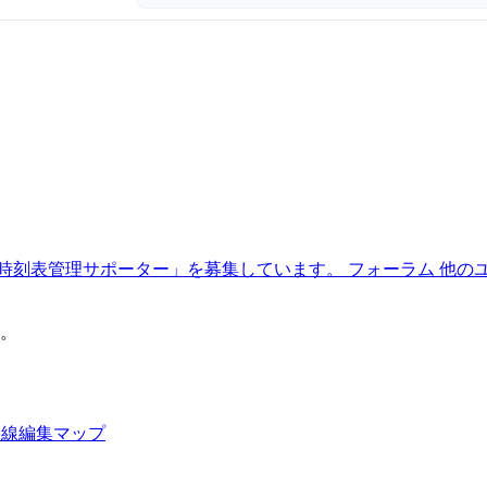
時刻表管理サポーター」を募集しています。
フォーラム
他の
。
路線編集マップ