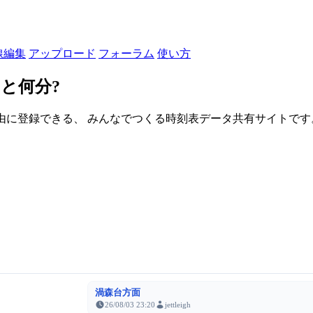
線編集
アップロード
フォーラム
使い方
と何分?
由に登録できる、 みんなでつくる時刻表データ共有サイトです。登録さ
渦森台方面
26/08/03 23:20
jettleigh