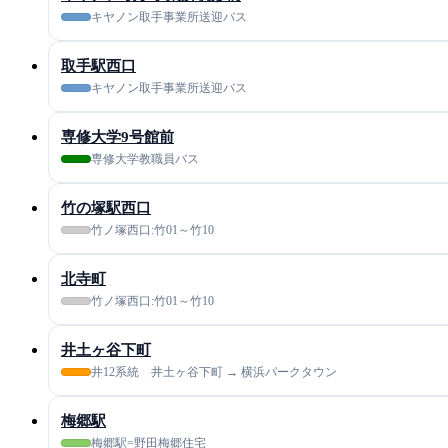
キヤノン取手事業所送迎バス
取手駅西口
キヤノン取手事業所送迎バス
専修大学9号館前
専修大学教職員バス
竹の塚駅西口
竹ノ塚西口:竹01～竹10
北寺町
竹ノ塚西口:竹01～竹10
井土ヶ谷下町
井12系統 井土ヶ谷下町 → 横浜パークタウン
梅郷駅
梅郷駅=野田梅郷住宅