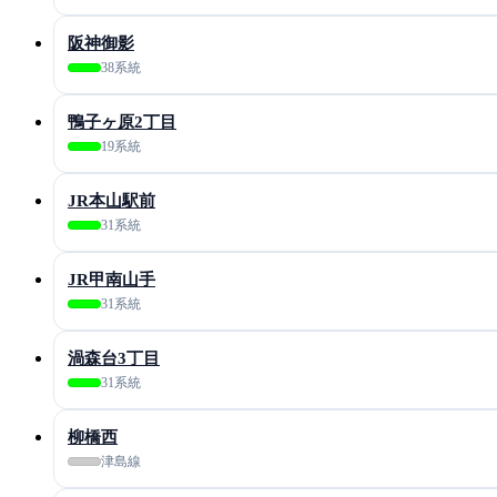
阪神御影
38系統
鴨子ヶ原2丁目
19系統
JR本山駅前
31系統
JR甲南山手
31系統
渦森台3丁目
31系統
柳橋西
津島線