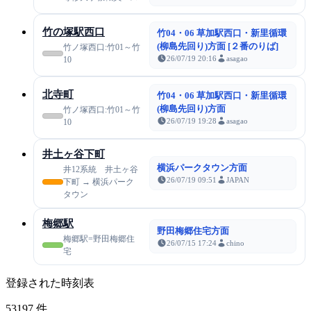
竹の塚駅西口
竹04・06 草加駅西口・新里循環
(柳島先回り)方面 [２番のりば]
竹ノ塚西口:竹01～竹
26/07/19 20:16
asagao
10
北寺町
竹04・06 草加駅西口・新里循環
(柳島先回り)方面
竹ノ塚西口:竹01～竹
26/07/19 19:28
asagao
10
井土ヶ谷下町
横浜パークタウン方面
井12系統 井土ヶ谷
26/07/19 09:51
JAPAN
下町 → 横浜パーク
タウン
梅郷駅
野田梅郷住宅方面
梅郷駅=野田梅郷住
26/07/15 17:24
chino
宅
登録された時刻表
53197
件