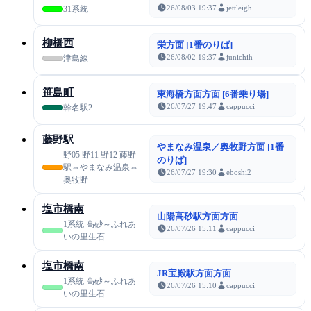
26/08/03 19:37
jettleigh
31系統
柳橋西
栄方面 [1番のりば]
26/08/02 19:37
junichih
津島線
笹島町
東海橋方面方面 [6番乗り場]
26/07/27 19:47
cappucci
幹名駅2
藤野駅
やまなみ温泉／奥牧野方面 [1番
野05 野11 野12 藤野
のりば]
駅⇔やまなみ温泉⇔
26/07/27 19:30
eboshi2
奥牧野
塩市橋南
山陽高砂駅方面方面
1系統 高砂～ふれあ
26/07/26 15:11
cappucci
いの里生石
塩市橋南
JR宝殿駅方面方面
1系統 高砂～ふれあ
26/07/26 15:10
cappucci
いの里生石