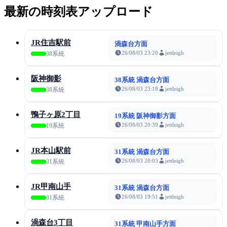
最新の時刻表アップロード
JR住吉駅前
渦森台方面
26/08/03 23:20
jettleigh
38系統
阪神御影
38系統 渦森台方面
26/08/03 23:18
jettleigh
38系統
鴨子ヶ原2丁目
19系統 阪神御影方面
26/08/03 20:39
jettleigh
19系統
JR本山駅前
31系統 渦森台方面
26/08/03 20:03
jettleigh
31系統
JR甲南山手
31系統 渦森台方面
26/08/03 19:51
jettleigh
31系統
渦森台3丁目
31系統 甲南山手方面