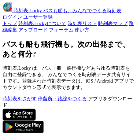
時刻表
.Locky
バスも船も、みんなでつくる時刻表
ログイン
ユーザー登録
トップ
時刻表.Lockyについて
時刻表リスト
時刻表マップ
路
線編集
アップロード
フォーラム
使い方
バスも船も飛行機も。次の出発まで、
あと何分?
時刻表.Locky は、バス・船・飛行機などあらゆる時刻表を
自由に登録できる、 みんなでつくる時刻表データ共有サイ
トです。登録された時刻表データは、iOS / Android アプリで
カウントダウン形式で表示できます。
時刻表をさがす
停留所・路線をつくる
アプリをダウンロー
ド