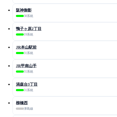
阪神御影
38系統
鴨子ヶ原2丁目
19系統
JR本山駅前
31系統
JR甲南山手
31系統
渦森台3丁目
31系統
柳橋西
津島線