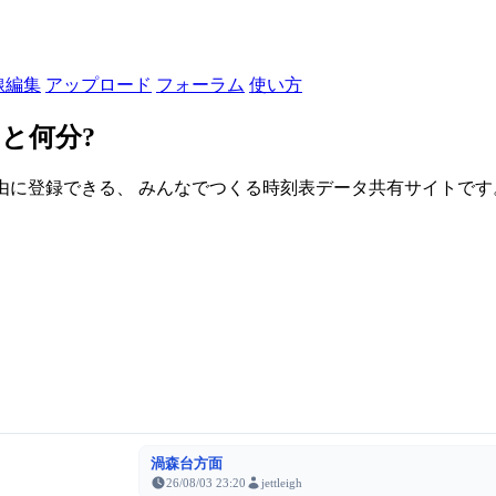
線編集
アップロード
フォーラム
使い方
と何分?
由に登録できる、 みんなでつくる時刻表データ共有サイトです。登録さ
渦森台方面
26/08/03 23:20
jettleigh