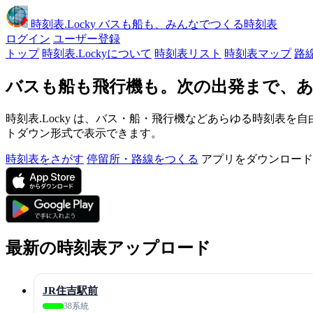
時刻表
.Locky
バスも船も、みんなでつくる時刻表
ログイン
ユーザー登録
トップ
時刻表.Lockyについて
時刻表リスト
時刻表マップ
路
バスも船も飛行機も。次の出発まで、あ
時刻表.Locky は、バス・船・飛行機などあらゆる時刻表を自
トダウン形式で表示できます。
時刻表をさがす
停留所・路線をつくる
アプリをダウンロード
最新の時刻表アップロード
JR住吉駅前
38系統