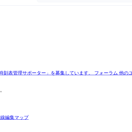
時刻表管理サポーター」を募集しています。
フォーラム
他の
。
路線編集マップ