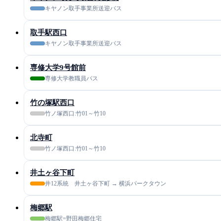
キヤノン取手事業所送迎バス
取手駅西口
キヤノン取手事業所送迎バス
専修大学9号館前
専修大学教職員バス
竹の塚駅西口
竹ノ塚西口:竹01～竹10
北寺町
竹ノ塚西口:竹01～竹10
井土ヶ谷下町
井12系統 井土ヶ谷下町 → 横浜パークタウン
梅郷駅
梅郷駅=野田梅郷住宅