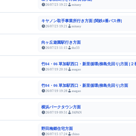
26/07/23 19:22
mitany
キヤノン取手事業所行き方面 [関鉄4番バス停]
26/07/23 19:21
mitany
向ヶ丘遊園駅行き方面
26/07/23 11:15
thz33
竹04・06 草加駅西口・新里循環(柳島先回り)方面 [２
26/07/19 20:16
asagao
竹04・06 草加駅西口・新里循環(柳島先回り)方面
26/07/19 19:28
asagao
横浜パークタウン方面
26/07/19 09:51
JAPAN
野田梅郷住宅方面
26/07/15 17:24
chino