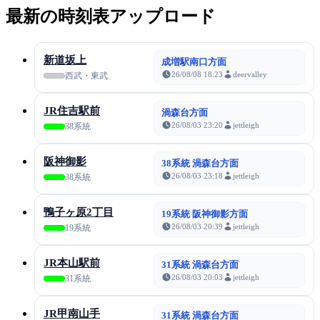
最新の時刻表アップロード
新道坂上
成増駅南口方面
26/08/08 18:23
deervalley
西武・東武
JR住吉駅前
渦森台方面
26/08/03 23:20
jettleigh
38系統
阪神御影
38系統 渦森台方面
26/08/03 23:18
jettleigh
38系統
鴨子ヶ原2丁目
19系統 阪神御影方面
26/08/03 20:39
jettleigh
19系統
JR本山駅前
31系統 渦森台方面
26/08/03 20:03
jettleigh
31系統
JR甲南山手
31系統 渦森台方面