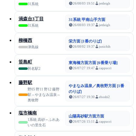
26/08/03 19:51
jettleigh
31系統
渦森台3丁目
31系統 甲南山手方面
26/08/03 19:37
jettleigh
31系統
柳橋西
栄方面 [1番のりば]
26/08/02 19:37
junichih
津島線
笹島町
東海橋方面方面 [6番乗り場]
26/07/27 19:47
cappucci
幹名駅2
藤野駅
やまなみ温泉／奥牧野方面 [1番
野05 野11 野12 藤野
のりば]
駅⇔やまなみ温泉⇔
26/07/27 19:30
eboshi2
奥牧野
塩市橋南
山陽高砂駅方面方面
1系統 高砂～ふれあ
26/07/26 15:11
cappucci
いの里生石