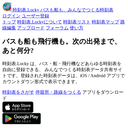
時刻表
.Locky
バスも船も、みんなでつくる時刻表
ログイン
ユーザー登録
トップ
時刻表.Lockyについて
時刻表リスト
時刻表マップ
路
線編集
アップロード
フォーラム
使い方
バスも船も飛行機も。次の出発まで、
あと何分?
時刻表.Locky は、バス・船・飛行機などあらゆる時刻表を
自由に登録できる、 みんなでつくる時刻表データ共有サイ
トです。登録された時刻表データは、iOS / Android アプリで
カウントダウン形式で表示できます。
時刻表をさがす
停留所・路線をつくる
アプリをダウンロー
ド