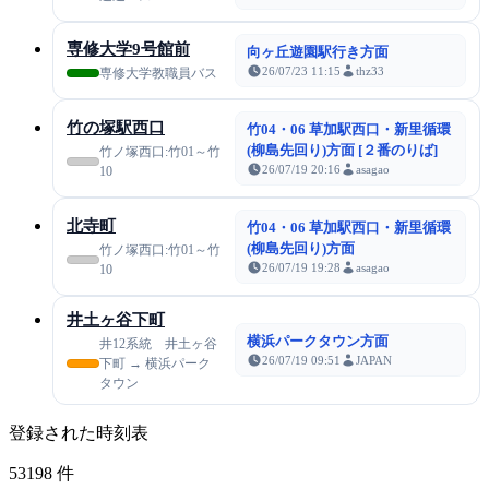
専修大学9号館前
向ヶ丘遊園駅行き方面
26/07/23 11:15
thz33
専修大学教職員バス
竹の塚駅西口
竹04・06 草加駅西口・新里循環
(柳島先回り)方面 [２番のりば]
竹ノ塚西口:竹01～竹
26/07/19 20:16
asagao
10
北寺町
竹04・06 草加駅西口・新里循環
(柳島先回り)方面
竹ノ塚西口:竹01～竹
26/07/19 19:28
asagao
10
井土ヶ谷下町
横浜パークタウン方面
井12系統 井土ヶ谷
26/07/19 09:51
JAPAN
下町 → 横浜パーク
タウン
登録された時刻表
53198
件