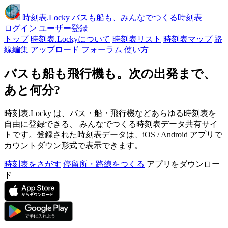
時刻表
.Locky
バスも船も、みんなでつくる時刻表
ログイン
ユーザー登録
トップ
時刻表.Lockyについて
時刻表リスト
時刻表マップ
路
線編集
アップロード
フォーラム
使い方
バスも船も飛行機も。次の出発まで、
あと何分?
時刻表.Locky は、バス・船・飛行機などあらゆる時刻表を
自由に登録できる、 みんなでつくる時刻表データ共有サイ
トです。登録された時刻表データは、iOS / Android アプリで
カウントダウン形式で表示できます。
時刻表をさがす
停留所・路線をつくる
アプリをダウンロー
ド