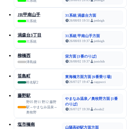
31系統
JR甲南山手
31系統 渦森台方面
26/08/03 19:51
jettleigh
31系統
渦森台3丁目
31系統 甲南山手方面
26/08/03 19:37
jettleigh
31系統
柳橋西
栄方面 [1番のりば]
26/08/02 19:37
junichih
津島線
笹島町
東海橋方面方面 [6番乗り場]
26/07/27 19:47
cappucci
幹名駅2
藤野駅
やまなみ温泉／奥牧野方面 [1番
野05 野11 野12 藤野
のりば]
駅⇔やまなみ温泉⇔
26/07/27 19:30
eboshi2
奥牧野
塩市橋南
山陽高砂駅方面方面