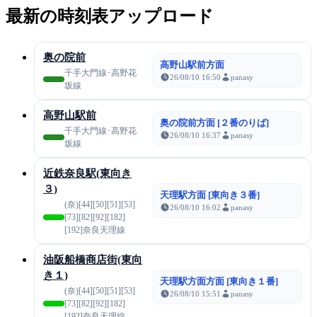
最新の時刻表アップロード
奥の院前
高野山駅前方面
千手大門線･高野花
26/08/10 16:50
panasy
坂線
高野山駅前
奥の院前方面 [２番のりば]
千手大門線･高野花
26/08/10 16:37
panasy
坂線
近鉄奈良駅(東向き
３)
天理駅方面 [東向き３番]
(奈)[44][50][51][53]
26/08/10 16:02
panasy
[73][82][92][182]
[192]奈良天理線
油阪船橋商店街(東向
き１)
天理駅方面方面 [東向き１番]
(奈)[44][50][51][53]
26/08/10 15:51
panasy
[73][82][92][182]
[192]奈良天理線