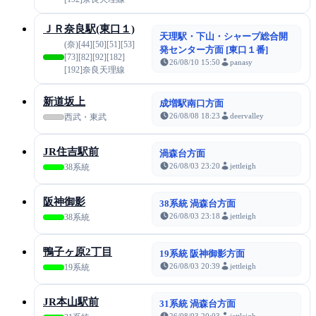
ＪＲ奈良駅(東口１)
天理駅・下山・シャープ総合開
(奈)[44][50][51][53]
発センター方面 [東口１番]
[73][82][92][182]
26/08/10 15:50
panasy
[192]奈良天理線
新道坂上
成増駅南口方面
26/08/08 18:23
deervalley
西武・東武
JR住吉駅前
渦森台方面
26/08/03 23:20
jettleigh
38系統
阪神御影
38系統 渦森台方面
26/08/03 23:18
jettleigh
38系統
鴨子ヶ原2丁目
19系統 阪神御影方面
26/08/03 20:39
jettleigh
19系統
JR本山駅前
31系統 渦森台方面
26/08/03 20:03
jettleigh