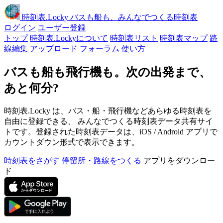
時刻表
.Locky
バスも船も、みんなでつくる時刻表
ログイン
ユーザー登録
トップ
時刻表.Lockyについて
時刻表リスト
時刻表マップ
路
線編集
アップロード
フォーラム
使い方
バスも船も飛行機も。次の出発まで、
あと何分?
時刻表.Locky は、バス・船・飛行機などあらゆる時刻表を
自由に登録できる、 みんなでつくる時刻表データ共有サイ
トです。登録された時刻表データは、iOS / Android アプリで
カウントダウン形式で表示できます。
時刻表をさがす
停留所・路線をつくる
アプリをダウンロー
ド