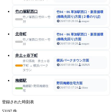
竹の塚駅西口
竹04・06 草加駅西口・新里循環
(柳島先回り)方面 [２番のりば]
竹ノ塚西口:竹01～竹
26/07/19 20:16
asagao
10
北寺町
竹04・06 草加駅西口・新里循環
(柳島先回り)方面
竹ノ塚西口:竹01～竹
26/07/19 19:28
asagao
10
井土ヶ谷下町
横浜パークタウン方面
井12系統 井土ヶ谷
26/07/19 09:51
JAPAN
下町 → 横浜パーク
タウン
梅郷駅
野田梅郷住宅方面
梅郷駅=野田梅郷住
26/07/15 17:24
chino
宅
登録された時刻表
53197
件