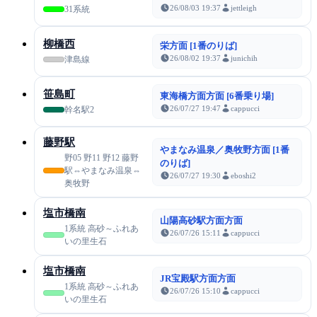
26/08/03 19:37
jettleigh
31系統
柳橋西
栄方面 [1番のりば]
26/08/02 19:37
junichih
津島線
笹島町
東海橋方面方面 [6番乗り場]
26/07/27 19:47
cappucci
幹名駅2
藤野駅
やまなみ温泉／奥牧野方面 [1番
野05 野11 野12 藤野
のりば]
駅⇔やまなみ温泉⇔
26/07/27 19:30
eboshi2
奥牧野
塩市橋南
山陽高砂駅方面方面
1系統 高砂～ふれあ
26/07/26 15:11
cappucci
いの里生石
塩市橋南
JR宝殿駅方面方面
1系統 高砂～ふれあ
26/07/26 15:10
cappucci
いの里生石