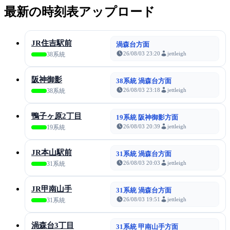
最新の時刻表アップロード
JR住吉駅前
渦森台方面
26/08/03 23:20
jettleigh
38系統
阪神御影
38系統 渦森台方面
26/08/03 23:18
jettleigh
38系統
鴨子ヶ原2丁目
19系統 阪神御影方面
26/08/03 20:39
jettleigh
19系統
JR本山駅前
31系統 渦森台方面
26/08/03 20:03
jettleigh
31系統
JR甲南山手
31系統 渦森台方面
26/08/03 19:51
jettleigh
31系統
渦森台3丁目
31系統 甲南山手方面