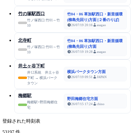
竹の塚駅西口
竹04・06 草加駅西口・新里循環
(柳島先回り)方面 [２番のりば]
竹ノ塚西口:竹01～竹
26/07/19 20:16
asagao
10
北寺町
竹04・06 草加駅西口・新里循環
(柳島先回り)方面
竹ノ塚西口:竹01～竹
26/07/19 19:28
asagao
10
井土ヶ谷下町
横浜パークタウン方面
井12系統 井土ヶ谷
26/07/19 09:51
JAPAN
下町 → 横浜パーク
タウン
梅郷駅
野田梅郷住宅方面
梅郷駅=野田梅郷住
26/07/15 17:24
chino
宅
登録された時刻表
53197
件