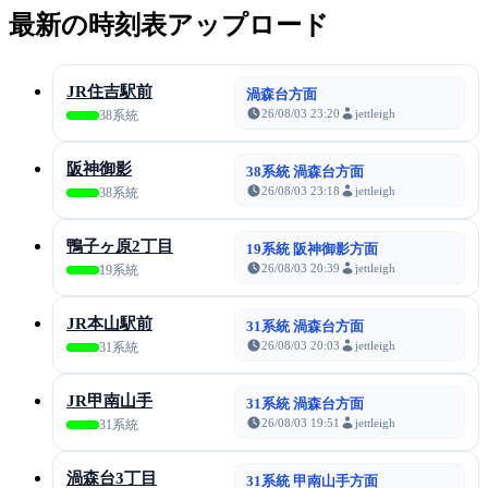
最新の時刻表アップロード
JR住吉駅前
渦森台方面
26/08/03 23:20
jettleigh
38系統
阪神御影
38系統 渦森台方面
26/08/03 23:18
jettleigh
38系統
鴨子ヶ原2丁目
19系統 阪神御影方面
26/08/03 20:39
jettleigh
19系統
JR本山駅前
31系統 渦森台方面
26/08/03 20:03
jettleigh
31系統
JR甲南山手
31系統 渦森台方面
26/08/03 19:51
jettleigh
31系統
渦森台3丁目
31系統 甲南山手方面