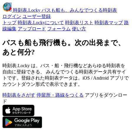
時刻表
.Locky
バスも船も、みんなでつくる時刻表
ログイン
ユーザー登録
トップ
時刻表.Lockyについて
時刻表リスト
時刻表マップ
路
線編集
アップロード
フォーラム
使い方
バスも船も飛行機も。次の出発まで、
あと何分?
時刻表.Locky は、バス・船・飛行機などあらゆる時刻表を
自由に登録できる、 みんなでつくる時刻表データ共有サイ
トです。登録された時刻表データは、iOS / Android アプリで
カウントダウン形式で表示できます。
時刻表をさがす
停留所・路線をつくる
アプリをダウンロー
ド