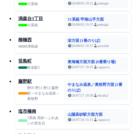
26/08/03 19:51
jettleigh
31系統
渦森台3丁目
31系統 甲南山手方面
26/08/03 19:37
jettleigh
31系統
柳橋西
栄方面 [1番のりば]
26/08/02 19:37
junichih
津島線
笹島町
東海橋方面方面 [6番乗り場]
26/07/27 19:47
cappucci
幹名駅2
藤野駅
やまなみ温泉／奥牧野方面 [1番
野05 野11 野12 藤野
のりば]
駅⇔やまなみ温泉⇔
26/07/27 19:30
eboshi2
奥牧野
塩市橋南
山陽高砂駅方面方面
1系統 高砂～ふれあ
26/07/26 15:11
cappucci
いの里生石