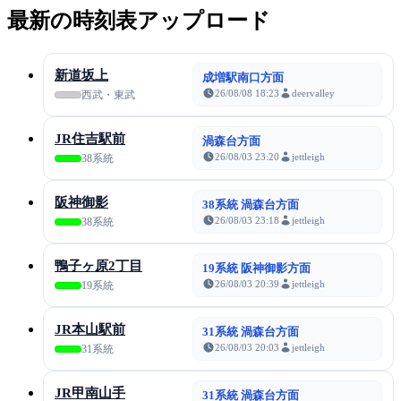
最新の時刻表アップロード
新道坂上
成増駅南口方面
26/08/08 18:23
deervalley
西武・東武
JR住吉駅前
渦森台方面
26/08/03 23:20
jettleigh
38系統
阪神御影
38系統 渦森台方面
26/08/03 23:18
jettleigh
38系統
鴨子ヶ原2丁目
19系統 阪神御影方面
26/08/03 20:39
jettleigh
19系統
JR本山駅前
31系統 渦森台方面
26/08/03 20:03
jettleigh
31系統
JR甲南山手
31系統 渦森台方面