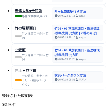
専修大学9号館前
向ヶ丘遊園駅行き方面
26/07/23 11:15
thz33
専修大学教職員バス
竹の塚駅西口
竹04・06 草加駅西口・新里循環
(柳島先回り)方面 [２番のりば]
竹ノ塚西口:竹01～竹
26/07/19 20:16
asagao
10
北寺町
竹04・06 草加駅西口・新里循環
(柳島先回り)方面
竹ノ塚西口:竹01～竹
26/07/19 19:28
asagao
10
井土ヶ谷下町
横浜パークタウン方面
井12系統 井土ヶ谷
26/07/19 09:51
JAPAN
下町 → 横浜パーク
タウン
登録された時刻表
53198
件