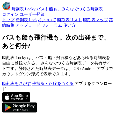
時刻表
.Locky
バスも船も、みんなでつくる時刻表
ログイン
ユーザー登録
トップ
時刻表.Lockyについて
時刻表リスト
時刻表マップ
路
線編集
アップロード
フォーラム
使い方
バスも船も飛行機も。次の出発まで、
あと何分?
時刻表.Locky は、バス・船・飛行機などあらゆる時刻表を
自由に登録できる、 みんなでつくる時刻表データ共有サイ
トです。登録された時刻表データは、iOS / Android アプリで
カウントダウン形式で表示できます。
時刻表をさがす
停留所・路線をつくる
アプリをダウンロー
ド