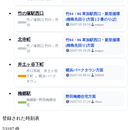
竹の塚駅西口
竹04・06 草加駅西口・新里循環
(柳島先回り)方面 [２番のりば]
竹ノ塚西口:竹01～竹
26/07/19 20:16
asagao
10
北寺町
竹04・06 草加駅西口・新里循環
(柳島先回り)方面
竹ノ塚西口:竹01～竹
26/07/19 19:28
asagao
10
井土ヶ谷下町
横浜パークタウン方面
井12系統 井土ヶ谷
26/07/19 09:51
JAPAN
下町 → 横浜パーク
タウン
梅郷駅
野田梅郷住宅方面
梅郷駅=野田梅郷住
26/07/15 17:24
chino
宅
登録された時刻表
53197
件