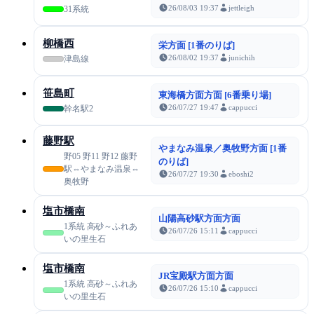
26/08/03 19:37
jettleigh
31系統
柳橋西
栄方面 [1番のりば]
26/08/02 19:37
junichih
津島線
笹島町
東海橋方面方面 [6番乗り場]
26/07/27 19:47
cappucci
幹名駅2
藤野駅
やまなみ温泉／奥牧野方面 [1番
野05 野11 野12 藤野
のりば]
駅⇔やまなみ温泉⇔
26/07/27 19:30
eboshi2
奥牧野
塩市橋南
山陽高砂駅方面方面
1系統 高砂～ふれあ
26/07/26 15:11
cappucci
いの里生石
塩市橋南
JR宝殿駅方面方面
1系統 高砂～ふれあ
26/07/26 15:10
cappucci
いの里生石