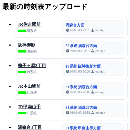
最新の時刻表アップロード
JR住吉駅前
渦森台方面
26/08/03 23:20
jettleigh
38系統
阪神御影
38系統 渦森台方面
26/08/03 23:18
jettleigh
38系統
鴨子ヶ原2丁目
19系統 阪神御影方面
26/08/03 20:39
jettleigh
19系統
JR本山駅前
31系統 渦森台方面
26/08/03 20:03
jettleigh
31系統
JR甲南山手
31系統 渦森台方面
26/08/03 19:51
jettleigh
31系統
渦森台3丁目
31系統 甲南山手方面