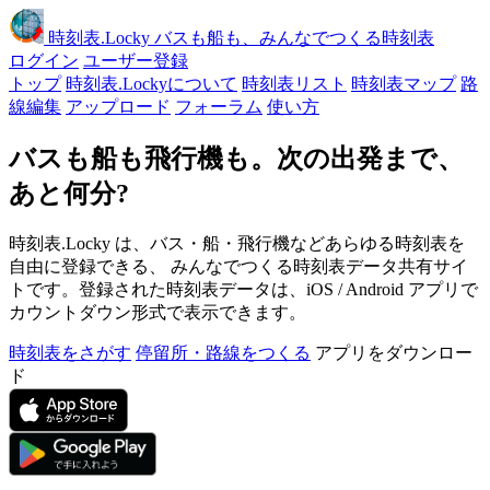
時刻表
.Locky
バスも船も、みんなでつくる時刻表
ログイン
ユーザー登録
トップ
時刻表.Lockyについて
時刻表リスト
時刻表マップ
路
線編集
アップロード
フォーラム
使い方
バスも船も飛行機も。次の出発まで、
あと何分?
時刻表.Locky は、バス・船・飛行機などあらゆる時刻表を
自由に登録できる、 みんなでつくる時刻表データ共有サイ
トです。登録された時刻表データは、iOS / Android アプリで
カウントダウン形式で表示できます。
時刻表をさがす
停留所・路線をつくる
アプリをダウンロー
ド