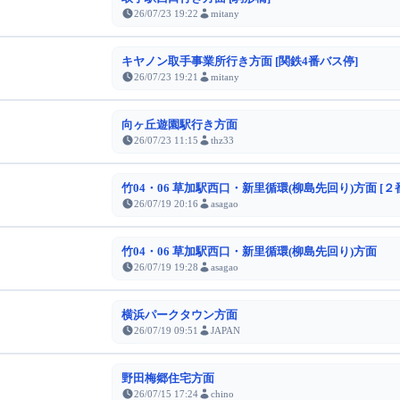
26/07/23 19:22
mitany
キヤノン取手事業所行き方面 [関鉄4番バス停]
26/07/23 19:21
mitany
向ヶ丘遊園駅行き方面
26/07/23 11:15
thz33
竹04・06 草加駅西口・新里循環(柳島先回り)方面 [２
26/07/19 20:16
asagao
竹04・06 草加駅西口・新里循環(柳島先回り)方面
26/07/19 19:28
asagao
横浜パークタウン方面
26/07/19 09:51
JAPAN
野田梅郷住宅方面
26/07/15 17:24
chino