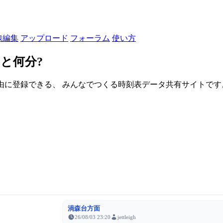
線編集
アップロード
フォーラム
使い方
と何分?
由に登録できる、 みんなでつくる時刻表データ共有サイトです。登録さ
渦森台方面
26/08/03 23:20
jettleigh