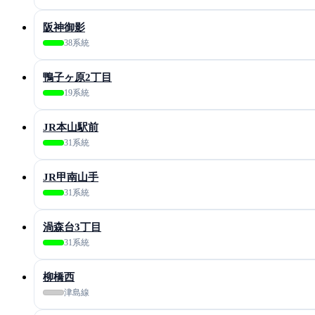
阪神御影
38系統
鴨子ヶ原2丁目
19系統
JR本山駅前
31系統
JR甲南山手
31系統
渦森台3丁目
31系統
柳橋西
津島線