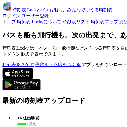
時刻表
.Locky
バスも船も、みんなでつくる時刻表
ログイン
ユーザー登録
トップ
時刻表.Lockyについて
時刻表リスト
時刻表マップ
路
バスも船も飛行機も。次の出発まで、あ
時刻表.Locky は、バス・船・飛行機などあらゆる時刻表を自
トダウン形式で表示できます。
時刻表をさがす
停留所・路線をつくる
アプリをダウンロード
最新の時刻表アップロード
JR住吉駅前
38系統