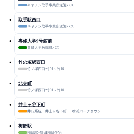
キヤノン取手事業所送迎バス
取手駅西口
キヤノン取手事業所送迎バス
専修大学9号館前
専修大学教職員バス
竹の塚駅西口
竹ノ塚西口:竹01～竹10
北寺町
竹ノ塚西口:竹01～竹10
井土ヶ谷下町
井12系統 井土ヶ谷下町 → 横浜パークタウン
梅郷駅
梅郷駅=野田梅郷住宅