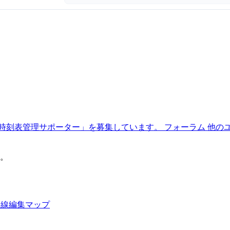
時刻表管理サポーター」を募集しています。
フォーラム
他の
。
路線編集マップ