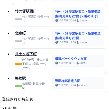
竹の塚駅西口
竹04・06 草加駅西口・新里循環
(柳島先回り)方面 [２番のりば]
竹ノ塚西口:竹01～竹
26/07/19 20:16
asagao
10
北寺町
竹04・06 草加駅西口・新里循環
(柳島先回り)方面
竹ノ塚西口:竹01～竹
26/07/19 19:28
asagao
10
井土ヶ谷下町
横浜パークタウン方面
井12系統 井土ヶ谷
26/07/19 09:51
JAPAN
下町 → 横浜パーク
タウン
梅郷駅
野田梅郷住宅方面
梅郷駅=野田梅郷住
26/07/15 17:24
chino
宅
登録された時刻表
53197
件