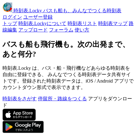
時刻表
.Locky
バスも船も、みんなでつくる時刻表
ログイン
ユーザー登録
トップ
時刻表.Lockyについて
時刻表リスト
時刻表マップ
路
線編集
アップロード
フォーラム
使い方
バスも船も飛行機も。次の出発まで、
あと何分?
時刻表.Locky は、バス・船・飛行機などあらゆる時刻表を
自由に登録できる、 みんなでつくる時刻表データ共有サイ
トです。登録された時刻表データは、iOS / Android アプリで
カウントダウン形式で表示できます。
時刻表をさがす
停留所・路線をつくる
アプリをダウンロー
ド