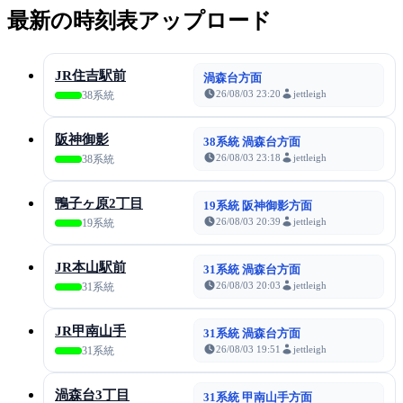
最新の時刻表アップロード
JR住吉駅前
渦森台方面
26/08/03 23:20
jettleigh
38系統
阪神御影
38系統 渦森台方面
26/08/03 23:18
jettleigh
38系統
鴨子ヶ原2丁目
19系統 阪神御影方面
26/08/03 20:39
jettleigh
19系統
JR本山駅前
31系統 渦森台方面
26/08/03 20:03
jettleigh
31系統
JR甲南山手
31系統 渦森台方面
26/08/03 19:51
jettleigh
31系統
渦森台3丁目
31系統 甲南山手方面