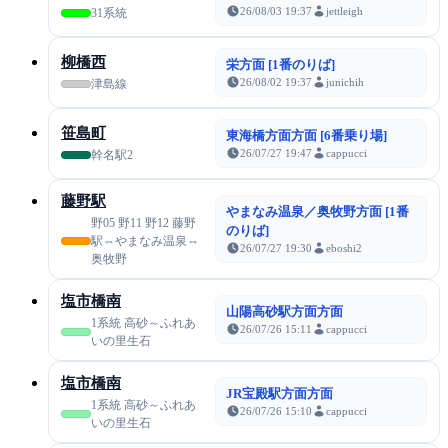
26/08/03 19:37
jettleigh
31系統
柳橋西
栄方面 [1番のりば]
26/08/02 19:37
junichih
津島線
笹島町
東海橋方面方面 [6番乗り場]
26/07/27 19:47
cappucci
幹名駅2
藤野駅
やまなみ温泉／奥牧野方面 [1番
野05 野11 野12 藤野
のりば]
駅⇔やまなみ温泉⇔
26/07/27 19:30
eboshi2
奥牧野
塩市橋南
山陽高砂駅方面方面
1系統 高砂～ふれあ
26/07/26 15:11
cappucci
いの里生石
塩市橋南
JR宝殿駅方面方面
1系統 高砂～ふれあ
26/07/26 15:10
cappucci
いの里生石