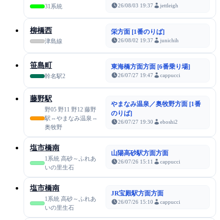
26/08/03 19:37
jettleigh
31系統
柳橋西
栄方面 [1番のりば]
26/08/02 19:37
junichih
津島線
笹島町
東海橋方面方面 [6番乗り場]
26/07/27 19:47
cappucci
幹名駅2
藤野駅
やまなみ温泉／奥牧野方面 [1番
野05 野11 野12 藤野
のりば]
駅⇔やまなみ温泉⇔
26/07/27 19:30
eboshi2
奥牧野
塩市橋南
山陽高砂駅方面方面
1系統 高砂～ふれあ
26/07/26 15:11
cappucci
いの里生石
塩市橋南
JR宝殿駅方面方面
1系統 高砂～ふれあ
26/07/26 15:10
cappucci
いの里生石