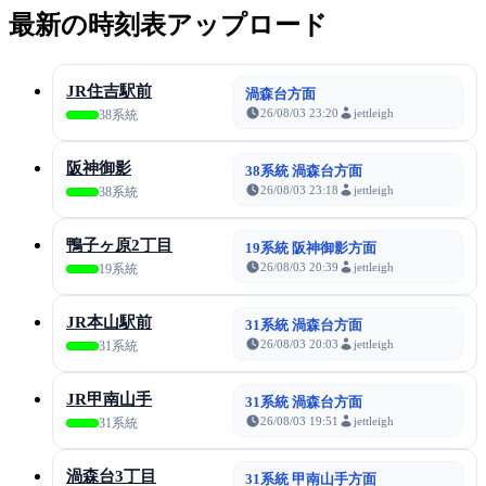
最新の時刻表アップロード
JR住吉駅前
渦森台方面
26/08/03 23:20
jettleigh
38系統
阪神御影
38系統 渦森台方面
26/08/03 23:18
jettleigh
38系統
鴨子ヶ原2丁目
19系統 阪神御影方面
26/08/03 20:39
jettleigh
19系統
JR本山駅前
31系統 渦森台方面
26/08/03 20:03
jettleigh
31系統
JR甲南山手
31系統 渦森台方面
26/08/03 19:51
jettleigh
31系統
渦森台3丁目
31系統 甲南山手方面