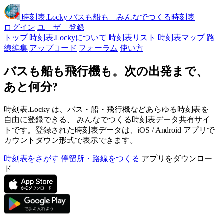
時刻表
.Locky
バスも船も、みんなでつくる時刻表
ログイン
ユーザー登録
トップ
時刻表.Lockyについて
時刻表リスト
時刻表マップ
路
線編集
アップロード
フォーラム
使い方
バスも船も飛行機も。次の出発まで、
あと何分?
時刻表.Locky は、バス・船・飛行機などあらゆる時刻表を
自由に登録できる、 みんなでつくる時刻表データ共有サイ
トです。登録された時刻表データは、iOS / Android アプリで
カウントダウン形式で表示できます。
時刻表をさがす
停留所・路線をつくる
アプリをダウンロー
ド