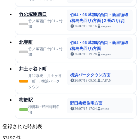
竹の塚駅西口
竹04・06 草加駅西口・新里循環
(柳島先回り)方面 [２番のりば]
竹ノ塚西口:竹01～竹
26/07/19 20:16
asagao
10
北寺町
竹04・06 草加駅西口・新里循環
(柳島先回り)方面
竹ノ塚西口:竹01～竹
26/07/19 19:28
asagao
10
井土ヶ谷下町
横浜パークタウン方面
井12系統 井土ヶ谷
26/07/19 09:51
JAPAN
下町 → 横浜パーク
タウン
梅郷駅
野田梅郷住宅方面
梅郷駅=野田梅郷住
26/07/15 17:24
chino
宅
登録された時刻表
53197
件