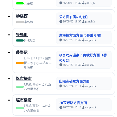
26/08/03 19:37
jettleigh
31系統
柳橋西
栄方面 [1番のりば]
26/08/02 19:37
junichih
津島線
笹島町
東海橋方面方面 [6番乗り場]
26/07/27 19:47
cappucci
幹名駅2
藤野駅
やまなみ温泉／奥牧野方面 [1番
野05 野11 野12 藤野
のりば]
駅⇔やまなみ温泉⇔
26/07/27 19:30
eboshi2
奥牧野
塩市橋南
山陽高砂駅方面方面
1系統 高砂～ふれあ
26/07/26 15:11
cappucci
いの里生石
塩市橋南
JR宝殿駅方面方面
1系統 高砂～ふれあ
26/07/26 15:10
cappucci
いの里生石