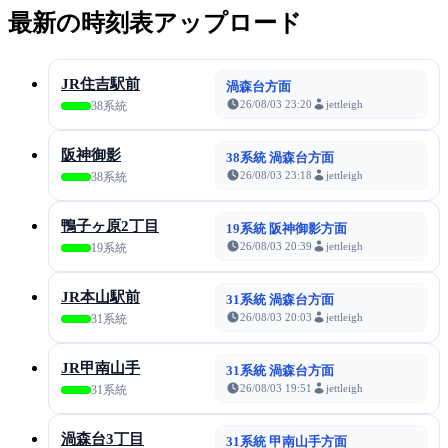
最新の時刻表アップロード
JR住吉駅前
渦森台方面
26/08/03 23:20
jettleigh
38系統
阪神御影
38系統 渦森台方面
26/08/03 23:18
jettleigh
38系統
鴨子ヶ原2丁目
19系統 阪神御影方面
26/08/03 20:39
jettleigh
19系統
JR本山駅前
31系統 渦森台方面
26/08/03 20:03
jettleigh
31系統
JR甲南山手
31系統 渦森台方面
26/08/03 19:51
jettleigh
31系統
渦森台3丁目
31系統 甲南山手方面