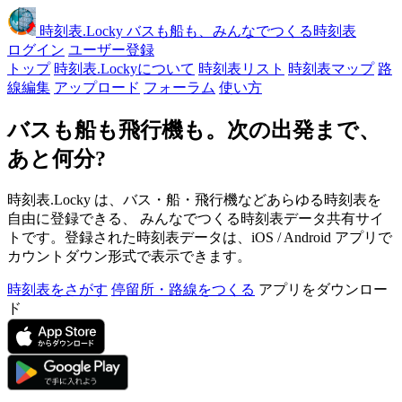
時刻表
.Locky
バスも船も、みんなでつくる時刻表
ログイン
ユーザー登録
トップ
時刻表.Lockyについて
時刻表リスト
時刻表マップ
路
線編集
アップロード
フォーラム
使い方
バスも船も飛行機も。次の出発まで、
あと何分?
時刻表.Locky は、バス・船・飛行機などあらゆる時刻表を
自由に登録できる、 みんなでつくる時刻表データ共有サイ
トです。登録された時刻表データは、iOS / Android アプリで
カウントダウン形式で表示できます。
時刻表をさがす
停留所・路線をつくる
アプリをダウンロー
ド