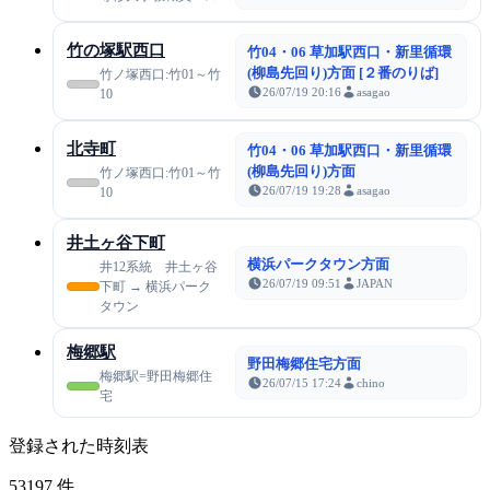
竹の塚駅西口
竹04・06 草加駅西口・新里循環
(柳島先回り)方面 [２番のりば]
竹ノ塚西口:竹01～竹
26/07/19 20:16
asagao
10
北寺町
竹04・06 草加駅西口・新里循環
(柳島先回り)方面
竹ノ塚西口:竹01～竹
26/07/19 19:28
asagao
10
井土ヶ谷下町
横浜パークタウン方面
井12系統 井土ヶ谷
26/07/19 09:51
JAPAN
下町 → 横浜パーク
タウン
梅郷駅
野田梅郷住宅方面
梅郷駅=野田梅郷住
26/07/15 17:24
chino
宅
登録された時刻表
53197
件