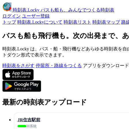
時刻表
.Locky
バスも船も、みんなでつくる時刻表
ログイン
ユーザー登録
トップ
時刻表.Lockyについて
時刻表リスト
時刻表マップ
路
バスも船も飛行機も。次の出発まで、あ
時刻表.Locky は、バス・船・飛行機などあらゆる時刻表を自
トダウン形式で表示できます。
時刻表をさがす
停留所・路線をつくる
アプリをダウンロード
最新の時刻表アップロード
JR住吉駅前
38系統