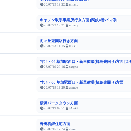
26/07/23 19:22
mitany
キヤノン取手事業所行き方面 [関鉄4番バス停]
26/07/23 19:21
mitany
向ヶ丘遊園駅行き方面
26/07/23 11:15
thz33
竹04・06 草加駅西口・新里循環(柳島先回り)方面 [２
26/07/19 20:16
asagao
竹04・06 草加駅西口・新里循環(柳島先回り)方面
26/07/19 19:28
asagao
横浜パークタウン方面
26/07/19 09:51
JAPAN
野田梅郷住宅方面
26/07/15 17:24
chino