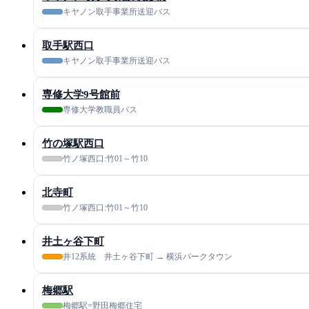
キヤノン取手事業所送迎バス
取手駅西口
キヤノン取手事業所送迎バス
専修大学9号館前
専修大学教職員バス
竹の塚駅西口
竹ノ塚西口:竹01～竹10
北寺町
竹ノ塚西口:竹01～竹10
井土ヶ谷下町
井12系統 井土ヶ谷下町 → 横浜パークタウン
梅郷駅
梅郷駅=野田梅郷住宅