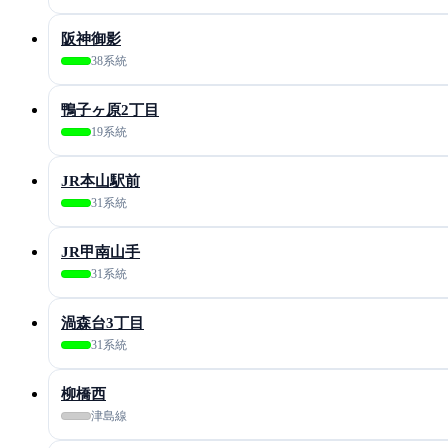
阪神御影
38系統
鴨子ヶ原2丁目
19系統
JR本山駅前
31系統
JR甲南山手
31系統
渦森台3丁目
31系統
柳橋西
津島線