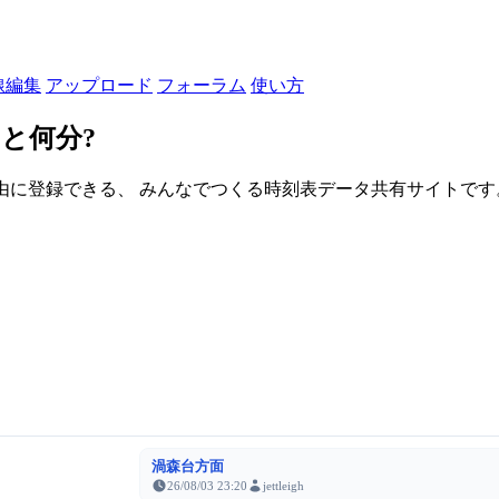
線編集
アップロード
フォーラム
使い方
と何分?
由に登録できる、 みんなでつくる時刻表データ共有サイトです。登録さ
渦森台方面
26/08/03 23:20
jettleigh