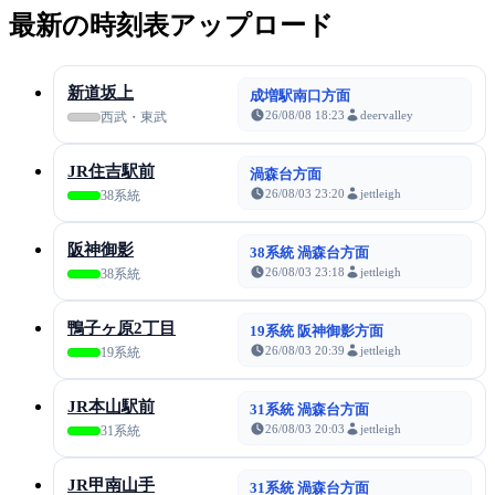
最新の時刻表アップロード
新道坂上
成増駅南口方面
26/08/08 18:23
deervalley
西武・東武
JR住吉駅前
渦森台方面
26/08/03 23:20
jettleigh
38系統
阪神御影
38系統 渦森台方面
26/08/03 23:18
jettleigh
38系統
鴨子ヶ原2丁目
19系統 阪神御影方面
26/08/03 20:39
jettleigh
19系統
JR本山駅前
31系統 渦森台方面
26/08/03 20:03
jettleigh
31系統
JR甲南山手
31系統 渦森台方面