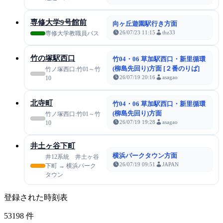
専修大学9号館前
向ヶ丘遊園駅行き方面
26/07/23 11:15
thz33
専修大学教職員バス
竹の塚駅西口
竹04・06 草加駅西口・新里循環
(柳島先回り)方面 [２番のりば]
竹ノ塚西口:竹01～竹
26/07/19 20:16
asagao
10
北寺町
竹04・06 草加駅西口・新里循環
(柳島先回り)方面
竹ノ塚西口:竹01～竹
26/07/19 19:28
asagao
10
井土ヶ谷下町
横浜パークタウン方面
井12系統 井土ヶ谷
26/07/19 09:51
JAPAN
下町 → 横浜パーク
タウン
登録された時刻表
53198
件