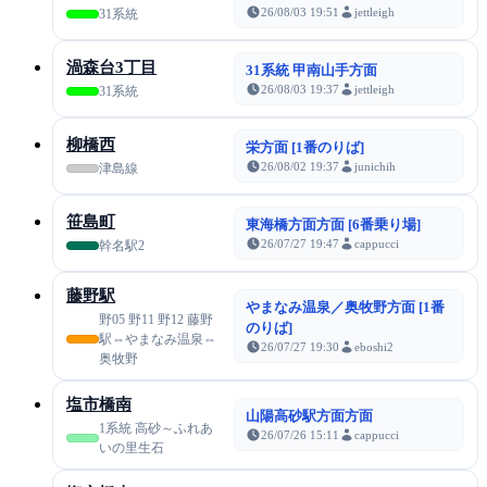
26/08/03 19:51
jettleigh
31系統
渦森台3丁目
31系統 甲南山手方面
26/08/03 19:37
jettleigh
31系統
柳橋西
栄方面 [1番のりば]
26/08/02 19:37
junichih
津島線
笹島町
東海橋方面方面 [6番乗り場]
26/07/27 19:47
cappucci
幹名駅2
藤野駅
やまなみ温泉／奥牧野方面 [1番
野05 野11 野12 藤野
のりば]
駅⇔やまなみ温泉⇔
26/07/27 19:30
eboshi2
奥牧野
塩市橋南
山陽高砂駅方面方面
1系統 高砂～ふれあ
26/07/26 15:11
cappucci
いの里生石