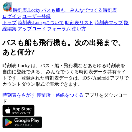
時刻表
.Locky
バスも船も、みんなでつくる時刻表
ログイン
ユーザー登録
トップ
時刻表.Lockyについて
時刻表リスト
時刻表マップ
路
線編集
アップロード
フォーラム
使い方
バスも船も飛行機も。次の出発まで、
あと何分?
時刻表.Locky は、バス・船・飛行機などあらゆる時刻表を
自由に登録できる、 みんなでつくる時刻表データ共有サイ
トです。登録された時刻表データは、iOS / Android アプリで
カウントダウン形式で表示できます。
時刻表をさがす
停留所・路線をつくる
アプリをダウンロー
ド