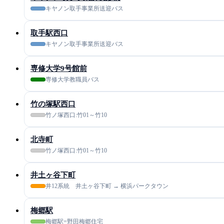
キヤノン取手事業所送迎バス
取手駅西口
キヤノン取手事業所送迎バス
専修大学9号館前
専修大学教職員バス
竹の塚駅西口
竹ノ塚西口:竹01～竹10
北寺町
竹ノ塚西口:竹01～竹10
井土ヶ谷下町
井12系統 井土ヶ谷下町 → 横浜パークタウン
梅郷駅
梅郷駅=野田梅郷住宅