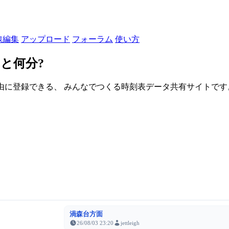
線編集
アップロード
フォーラム
使い方
と何分?
由に登録できる、 みんなでつくる時刻表データ共有サイトです。登録さ
渦森台方面
26/08/03 23:20
jettleigh