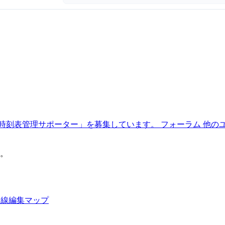
時刻表管理サポーター」を募集しています。
フォーラム
他の
。
路線編集マップ