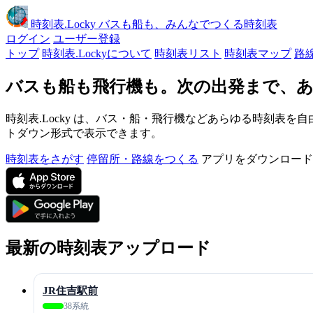
時刻表
.Locky
バスも船も、みんなでつくる時刻表
ログイン
ユーザー登録
トップ
時刻表.Lockyについて
時刻表リスト
時刻表マップ
路
バスも船も飛行機も。次の出発まで、あ
時刻表.Locky は、バス・船・飛行機などあらゆる時刻表を自
トダウン形式で表示できます。
時刻表をさがす
停留所・路線をつくる
アプリをダウンロード
最新の時刻表アップロード
JR住吉駅前
38系統