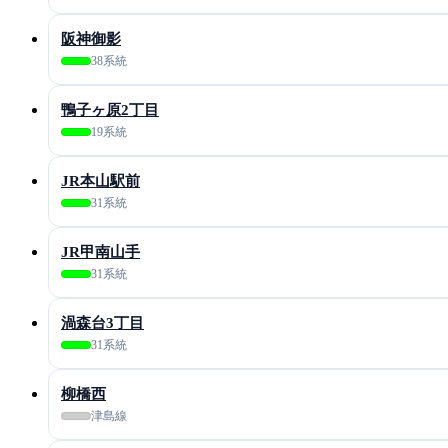
阪神御影
38系統
鴨子ヶ原2丁目
19系統
JR本山駅前
31系統
JR甲南山手
31系統
渦森台3丁目
31系統
柳橋西
津島線