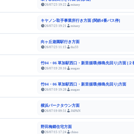
26/07/23 19:22
mitany
キヤノン取手事業所行き方面 [関鉄4番バス停]
26/07/23 19:21
mitany
向ヶ丘遊園駅行き方面
26/07/23 11:15
thz33
竹04・06 草加駅西口・新里循環(柳島先回り)方面 [２
26/07/19 20:16
asagao
竹04・06 草加駅西口・新里循環(柳島先回り)方面
26/07/19 19:28
asagao
横浜パークタウン方面
26/07/19 09:51
JAPAN
野田梅郷住宅方面
26/07/15 17:24
chino