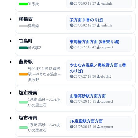
26/08/03 19:37
jettleigh
31系統
柳橋西
栄方面 [1番のりば]
26/08/02 19:37
junichih
津島線
笹島町
東海橋方面方面 [6番乗り場]
26/07/27 19:47
cappucci
幹名駅2
藤野駅
やまなみ温泉／奥牧野方面 [1番
野05 野11 野12 藤野
のりば]
駅⇔やまなみ温泉⇔
26/07/27 19:30
eboshi2
奥牧野
塩市橋南
山陽高砂駅方面方面
1系統 高砂～ふれあ
26/07/26 15:11
cappucci
いの里生石
塩市橋南
JR宝殿駅方面方面
1系統 高砂～ふれあ
26/07/26 15:10
cappucci
いの里生石