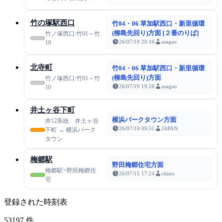
竹の塚駅西口
竹04・06 草加駅西口・新里循環
(柳島先回り)方面 [２番のりば]
竹ノ塚西口:竹01～竹
26/07/19 20:16
asagao
10
北寺町
竹04・06 草加駅西口・新里循環
(柳島先回り)方面
竹ノ塚西口:竹01～竹
26/07/19 19:28
asagao
10
井土ヶ谷下町
横浜パークタウン方面
井12系統 井土ヶ谷
26/07/19 09:51
JAPAN
下町 → 横浜パーク
タウン
梅郷駅
野田梅郷住宅方面
梅郷駅=野田梅郷住
26/07/15 17:24
chino
宅
登録された時刻表
53197
件