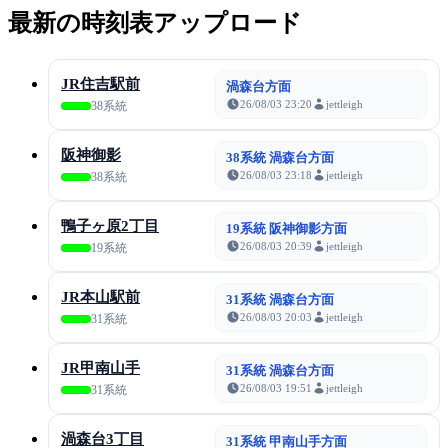
最新の時刻表アップロード
JR住吉駅前
渦森台方面
26/08/03 23:20
jettleigh
38系統
阪神御影
38系統 渦森台方面
26/08/03 23:18
jettleigh
38系統
鴨子ヶ原2丁目
19系統 阪神御影方面
26/08/03 20:39
jettleigh
19系統
JR本山駅前
31系統 渦森台方面
26/08/03 20:03
jettleigh
31系統
JR甲南山手
31系統 渦森台方面
26/08/03 19:51
jettleigh
31系統
渦森台3丁目
31系統 甲南山手方面