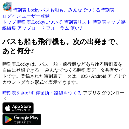
時刻表
.Locky
バスも船も、みんなでつくる時刻表
ログイン
ユーザー登録
トップ
時刻表.Lockyについて
時刻表リスト
時刻表マップ
路
線編集
アップロード
フォーラム
使い方
バスも船も飛行機も。次の出発まで、
あと何分?
時刻表.Locky は、バス・船・飛行機などあらゆる時刻表を
自由に登録できる、 みんなでつくる時刻表データ共有サイ
トです。登録された時刻表データは、iOS / Android アプリで
カウントダウン形式で表示できます。
時刻表をさがす
停留所・路線をつくる
アプリをダウンロー
ド