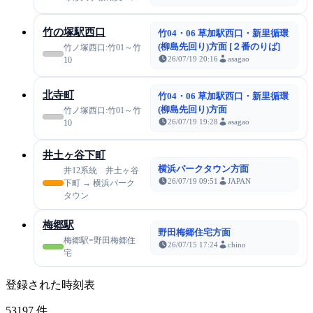
竹の塚駅西口
竹04・06 草加駅西口・新里循環
(柳島先回り)方面 [２番のりば]
竹ノ塚西口:竹01～竹
26/07/19 20:16
asagao
10
北寺町
竹04・06 草加駅西口・新里循環
(柳島先回り)方面
竹ノ塚西口:竹01～竹
26/07/19 19:28
asagao
10
井土ヶ谷下町
横浜パークタウン方面
井12系統 井土ヶ谷
26/07/19 09:51
JAPAN
下町 → 横浜パーク
タウン
梅郷駅
野田梅郷住宅方面
梅郷駅=野田梅郷住
26/07/15 17:24
chino
宅
登録された時刻表
53197
件