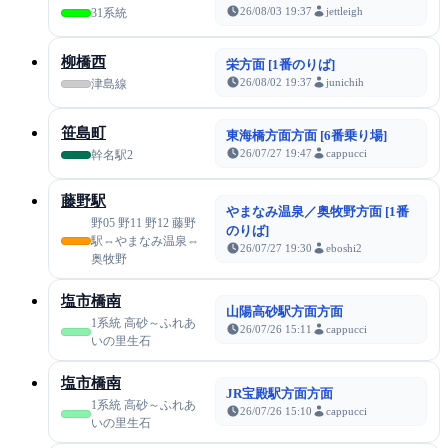
26/08/03 19:37
jettleigh
31系統
柳橋西
栄方面 [1番のりば]
26/08/02 19:37
junichih
津島線
笹島町
東海橋方面方面 [6番乗り場]
26/07/27 19:47
cappucci
幹名駅2
藤野駅
やまなみ温泉／奥牧野方面 [1番
野05 野11 野12 藤野
のりば]
駅⇔やまなみ温泉⇔
26/07/27 19:30
eboshi2
奥牧野
塩市橋南
山陽高砂駅方面方面
1系統 高砂～ふれあ
26/07/26 15:11
cappucci
いの里生石
塩市橋南
JR宝殿駅方面方面
1系統 高砂～ふれあ
26/07/26 15:10
cappucci
いの里生石