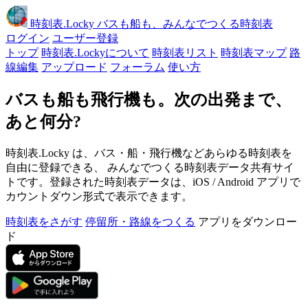
時刻表
.Locky
バスも船も、みんなでつくる時刻表
ログイン
ユーザー登録
トップ
時刻表.Lockyについて
時刻表リスト
時刻表マップ
路
線編集
アップロード
フォーラム
使い方
バスも船も飛行機も。次の出発まで、
あと何分?
時刻表.Locky は、バス・船・飛行機などあらゆる時刻表を
自由に登録できる、 みんなでつくる時刻表データ共有サイ
トです。登録された時刻表データは、iOS / Android アプリで
カウントダウン形式で表示できます。
時刻表をさがす
停留所・路線をつくる
アプリをダウンロー
ド