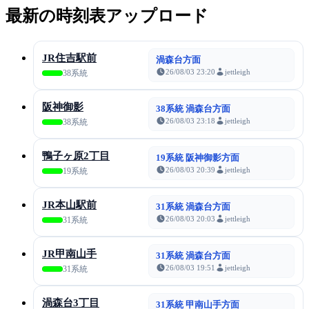
最新の時刻表アップロード
JR住吉駅前
渦森台方面
26/08/03 23:20
jettleigh
38系統
阪神御影
38系統 渦森台方面
26/08/03 23:18
jettleigh
38系統
鴨子ヶ原2丁目
19系統 阪神御影方面
26/08/03 20:39
jettleigh
19系統
JR本山駅前
31系統 渦森台方面
26/08/03 20:03
jettleigh
31系統
JR甲南山手
31系統 渦森台方面
26/08/03 19:51
jettleigh
31系統
渦森台3丁目
31系統 甲南山手方面