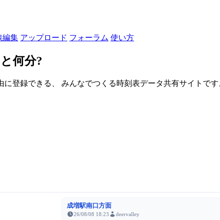
線編集
アップロード
フォーラム
使い方
と何分?
由に登録できる、 みんなでつくる時刻表データ共有サイトです。登録さ
成増駅南口方面
26/08/08 18:23
deervalley