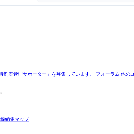
時刻表管理サポーター」を募集しています。
フォーラム
他の
。
路線編集マップ