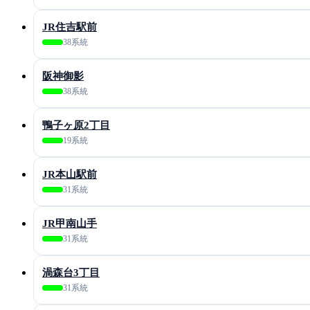
JR住吉駅前
38系統
阪神御影
38系統
鴨子ヶ原2丁目
19系統
JR本山駅前
31系統
JR甲南山手
31系統
渦森台3丁目
31系統