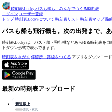
時刻表
.Locky
バスも船も、みんなでつくる時刻表
ログイン
ユーザー登録
トップ
時刻表.Lockyについて
時刻表リスト
時刻表マップ
路
バスも船も飛行機も。次の出発まで、あ
時刻表.Locky は、バス・船・飛行機などあらゆる時刻表を自
トダウン形式で表示できます。
時刻表をさがす
停留所・路線をつくる
アプリをダウンロード
最新の時刻表アップロード
新道坂上
西武・東武