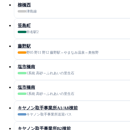
柳橋西
津島線
笹島町
幹名駅2
藤野駅
野05 野11 野12 藤野駅⇔やまなみ温泉⇔奥牧野
塩市橋南
1系統 高砂～ふれあいの里生石
塩市橋南
1系統 高砂～ふれあいの里生石
キヤノン取手事業所A1/A8棟前
キヤノン取手事業所送迎バス
キヤノン取手事業所B2棟前