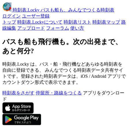
時刻表
.Locky
バスも船も、みんなでつくる時刻表
ログイン
ユーザー登録
トップ
時刻表.Lockyについて
時刻表リスト
時刻表マップ
路
線編集
アップロード
フォーラム
使い方
バスも船も飛行機も。次の出発まで、
あと何分?
時刻表.Locky は、バス・船・飛行機などあらゆる時刻表を
自由に登録できる、 みんなでつくる時刻表データ共有サイ
トです。登録された時刻表データは、iOS / Android アプリで
カウントダウン形式で表示できます。
時刻表をさがす
停留所・路線をつくる
アプリをダウンロー
ド