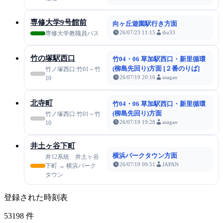
専修大学9号館前
向ヶ丘遊園駅行き方面
26/07/23 11:15
thz33
専修大学教職員バス
竹の塚駅西口
竹04・06 草加駅西口・新里循環
(柳島先回り)方面 [２番のりば]
竹ノ塚西口:竹01～竹
26/07/19 20:16
asagao
10
北寺町
竹04・06 草加駅西口・新里循環
(柳島先回り)方面
竹ノ塚西口:竹01～竹
26/07/19 19:28
asagao
10
井土ヶ谷下町
横浜パークタウン方面
井12系統 井土ヶ谷
26/07/19 09:51
JAPAN
下町 → 横浜パーク
タウン
登録された時刻表
53198
件