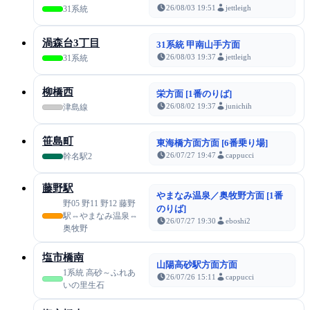
26/08/03 19:51
jettleigh
31系統
渦森台3丁目
31系統 甲南山手方面
26/08/03 19:37
jettleigh
31系統
柳橋西
栄方面 [1番のりば]
26/08/02 19:37
junichih
津島線
笹島町
東海橋方面方面 [6番乗り場]
26/07/27 19:47
cappucci
幹名駅2
藤野駅
やまなみ温泉／奥牧野方面 [1番
野05 野11 野12 藤野
のりば]
駅⇔やまなみ温泉⇔
26/07/27 19:30
eboshi2
奥牧野
塩市橋南
山陽高砂駅方面方面
1系統 高砂～ふれあ
26/07/26 15:11
cappucci
いの里生石