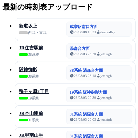
最新の時刻表アップロード
新道坂上
成増駅南口方面
26/08/08 18:23
deervalley
西武・東武
JR住吉駅前
渦森台方面
26/08/03 23:20
jettleigh
38系統
阪神御影
38系統 渦森台方面
26/08/03 23:18
jettleigh
38系統
鴨子ヶ原2丁目
19系統 阪神御影方面
26/08/03 20:39
jettleigh
19系統
JR本山駅前
31系統 渦森台方面
26/08/03 20:03
jettleigh
31系統
JR甲南山手
31系統 渦森台方面