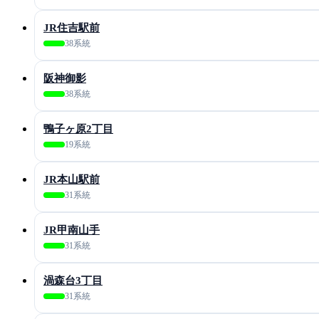
JR住吉駅前
38系統
阪神御影
38系統
鴨子ヶ原2丁目
19系統
JR本山駅前
31系統
JR甲南山手
31系統
渦森台3丁目
31系統