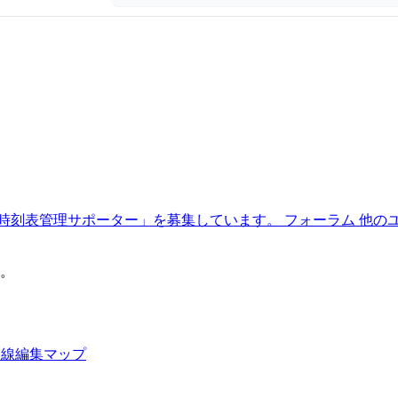
時刻表管理サポーター」を募集しています。
フォーラム
他の
。
路線編集マップ