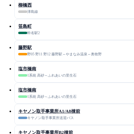
柳橋西
津島線
笹島町
幹名駅2
藤野駅
野05 野11 野12 藤野駅⇔やまなみ温泉⇔奥牧野
塩市橋南
1系統 高砂～ふれあいの里生石
塩市橋南
1系統 高砂～ふれあいの里生石
キヤノン取手事業所A1/A8棟前
キヤノン取手事業所送迎バス
キヤノン取手事業所B2棟前