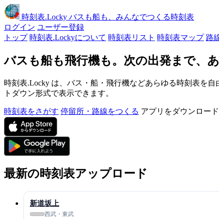
時刻表
.Locky
バスも船も、みんなでつくる時刻表
ログイン
ユーザー登録
トップ
時刻表.Lockyについて
時刻表リスト
時刻表マップ
路
バスも船も飛行機も。次の出発まで、あ
時刻表.Locky は、バス・船・飛行機などあらゆる時刻表を自
トダウン形式で表示できます。
時刻表をさがす
停留所・路線をつくる
アプリをダウンロード
最新の時刻表アップロード
新道坂上
西武・東武