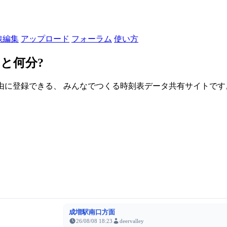
線編集
アップロード
フォーラム
使い方
と何分?
由に登録できる、 みんなでつくる時刻表データ共有サイトです。登録さ
成増駅南口方面
26/08/08 18:23
deervalley