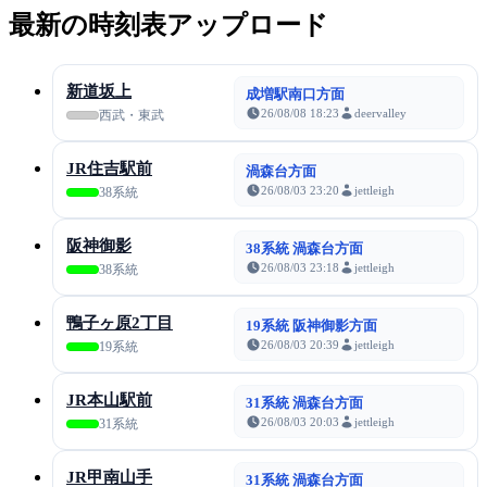
最新の時刻表アップロード
新道坂上
成増駅南口方面
26/08/08 18:23
deervalley
西武・東武
JR住吉駅前
渦森台方面
26/08/03 23:20
jettleigh
38系統
阪神御影
38系統 渦森台方面
26/08/03 23:18
jettleigh
38系統
鴨子ヶ原2丁目
19系統 阪神御影方面
26/08/03 20:39
jettleigh
19系統
JR本山駅前
31系統 渦森台方面
26/08/03 20:03
jettleigh
31系統
JR甲南山手
31系統 渦森台方面