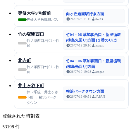
専修大学9号館前
向ヶ丘遊園駅行き方面
26/07/23 11:15
thz33
専修大学教職員バス
竹の塚駅西口
竹04・06 草加駅西口・新里循環
(柳島先回り)方面 [２番のりば]
竹ノ塚西口:竹01～竹
26/07/19 20:16
asagao
10
北寺町
竹04・06 草加駅西口・新里循環
(柳島先回り)方面
竹ノ塚西口:竹01～竹
26/07/19 19:28
asagao
10
井土ヶ谷下町
横浜パークタウン方面
井12系統 井土ヶ谷
26/07/19 09:51
JAPAN
下町 → 横浜パーク
タウン
登録された時刻表
53198
件