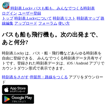
時刻表
.Locky
バスも船も、みんなでつくる時刻表
ログイン
ユーザー登録
トップ
時刻表.Lockyについて
時刻表リスト
時刻表マップ
路
線編集
アップロード
フォーラム
使い方
バスも船も飛行機も。次の出発まで、
あと何分?
時刻表.Locky は、バス・船・飛行機などあらゆる時刻表を
自由に登録できる、 みんなでつくる時刻表データ共有サイ
トです。登録された時刻表データは、iOS / Android アプリで
カウントダウン形式で表示できます。
時刻表をさがす
停留所・路線をつくる
アプリをダウンロー
ド