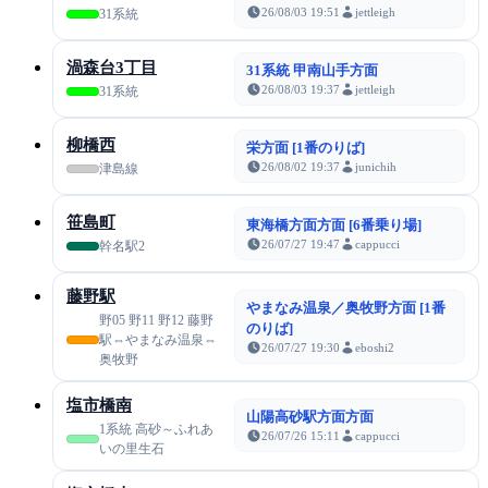
26/08/03 19:51
jettleigh
31系統
渦森台3丁目
31系統 甲南山手方面
26/08/03 19:37
jettleigh
31系統
柳橋西
栄方面 [1番のりば]
26/08/02 19:37
junichih
津島線
笹島町
東海橋方面方面 [6番乗り場]
26/07/27 19:47
cappucci
幹名駅2
藤野駅
やまなみ温泉／奥牧野方面 [1番
野05 野11 野12 藤野
のりば]
駅⇔やまなみ温泉⇔
26/07/27 19:30
eboshi2
奥牧野
塩市橋南
山陽高砂駅方面方面
1系統 高砂～ふれあ
26/07/26 15:11
cappucci
いの里生石