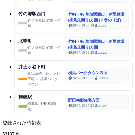
竹の塚駅西口
竹04・06 草加駅西口・新里循環
(柳島先回り)方面 [２番のりば]
竹ノ塚西口:竹01～竹
26/07/19 20:16
asagao
10
北寺町
竹04・06 草加駅西口・新里循環
(柳島先回り)方面
竹ノ塚西口:竹01～竹
26/07/19 19:28
asagao
10
井土ヶ谷下町
横浜パークタウン方面
井12系統 井土ヶ谷
26/07/19 09:51
JAPAN
下町 → 横浜パーク
タウン
梅郷駅
野田梅郷住宅方面
梅郷駅=野田梅郷住
26/07/15 17:24
chino
宅
登録された時刻表
53197
件