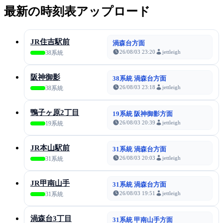
最新の時刻表アップロード
JR住吉駅前
渦森台方面
26/08/03 23:20
jettleigh
38系統
阪神御影
38系統 渦森台方面
26/08/03 23:18
jettleigh
38系統
鴨子ヶ原2丁目
19系統 阪神御影方面
26/08/03 20:39
jettleigh
19系統
JR本山駅前
31系統 渦森台方面
26/08/03 20:03
jettleigh
31系統
JR甲南山手
31系統 渦森台方面
26/08/03 19:51
jettleigh
31系統
渦森台3丁目
31系統 甲南山手方面