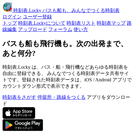
時刻表
.Locky
バスも船も、みんなでつくる時刻表
ログイン
ユーザー登録
トップ
時刻表.Lockyについて
時刻表リスト
時刻表マップ
路
線編集
アップロード
フォーラム
使い方
バスも船も飛行機も。次の出発まで、
あと何分?
時刻表.Locky は、バス・船・飛行機などあらゆる時刻表を
自由に登録できる、 みんなでつくる時刻表データ共有サイ
トです。登録された時刻表データは、iOS / Android アプリで
カウントダウン形式で表示できます。
時刻表をさがす
停留所・路線をつくる
アプリをダウンロー
ド