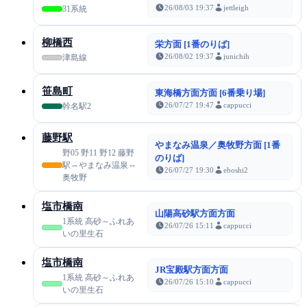
26/08/03 19:37
jettleigh
31系統
柳橋西
栄方面 [1番のりば]
26/08/02 19:37
junichih
津島線
笹島町
東海橋方面方面 [6番乗り場]
26/07/27 19:47
cappucci
幹名駅2
藤野駅
やまなみ温泉／奥牧野方面 [1番
野05 野11 野12 藤野
のりば]
駅⇔やまなみ温泉⇔
26/07/27 19:30
eboshi2
奥牧野
塩市橋南
山陽高砂駅方面方面
1系統 高砂～ふれあ
26/07/26 15:11
cappucci
いの里生石
塩市橋南
JR宝殿駅方面方面
1系統 高砂～ふれあ
26/07/26 15:10
cappucci
いの里生石