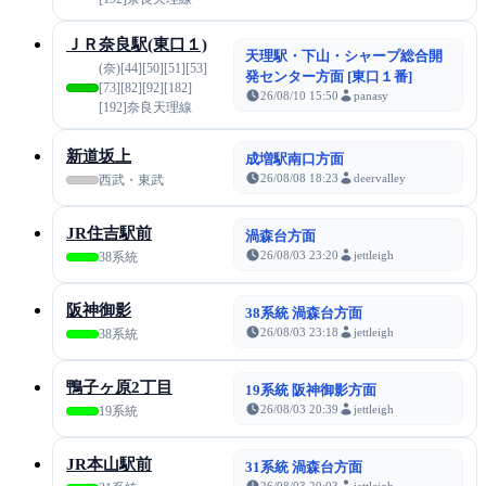
ＪＲ奈良駅(東口１)
天理駅・下山・シャープ総合開
(奈)[44][50][51][53]
発センター方面 [東口１番]
[73][82][92][182]
26/08/10 15:50
panasy
[192]奈良天理線
新道坂上
成増駅南口方面
26/08/08 18:23
deervalley
西武・東武
JR住吉駅前
渦森台方面
26/08/03 23:20
jettleigh
38系統
阪神御影
38系統 渦森台方面
26/08/03 23:18
jettleigh
38系統
鴨子ヶ原2丁目
19系統 阪神御影方面
26/08/03 20:39
jettleigh
19系統
JR本山駅前
31系統 渦森台方面
26/08/03 20:03
jettleigh