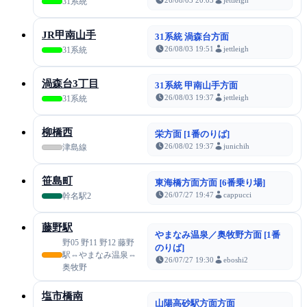
31系統
JR甲南山手
31系統 渦森台方面
26/08/03 19:51
jettleigh
31系統
渦森台3丁目
31系統 甲南山手方面
26/08/03 19:37
jettleigh
31系統
柳橋西
栄方面 [1番のりば]
26/08/02 19:37
junichih
津島線
笹島町
東海橋方面方面 [6番乗り場]
26/07/27 19:47
cappucci
幹名駅2
藤野駅
やまなみ温泉／奥牧野方面 [1番
野05 野11 野12 藤野
のりば]
駅⇔やまなみ温泉⇔
26/07/27 19:30
eboshi2
奥牧野
塩市橋南
山陽高砂駅方面方面