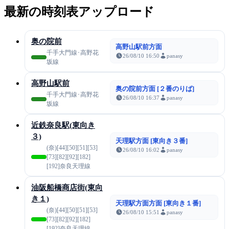
最新の時刻表アップロード
奥の院前
高野山駅前方面
千手大門線･高野花
26/08/10 16:50
panasy
坂線
高野山駅前
奥の院前方面 [２番のりば]
千手大門線･高野花
26/08/10 16:37
panasy
坂線
近鉄奈良駅(東向き
３)
天理駅方面 [東向き３番]
(奈)[44][50][51][53]
26/08/10 16:02
panasy
[73][82][92][182]
[192]奈良天理線
油阪船橋商店街(東向
き１)
天理駅方面方面 [東向き１番]
(奈)[44][50][51][53]
26/08/10 15:51
panasy
[73][82][92][182]
[192]奈良天理線