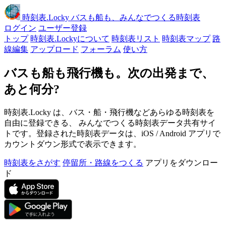
時刻表
.Locky
バスも船も、みんなでつくる時刻表
ログイン
ユーザー登録
トップ
時刻表.Lockyについて
時刻表リスト
時刻表マップ
路
線編集
アップロード
フォーラム
使い方
バスも船も飛行機も。次の出発まで、
あと何分?
時刻表.Locky は、バス・船・飛行機などあらゆる時刻表を
自由に登録できる、 みんなでつくる時刻表データ共有サイ
トです。登録された時刻表データは、iOS / Android アプリで
カウントダウン形式で表示できます。
時刻表をさがす
停留所・路線をつくる
アプリをダウンロー
ド